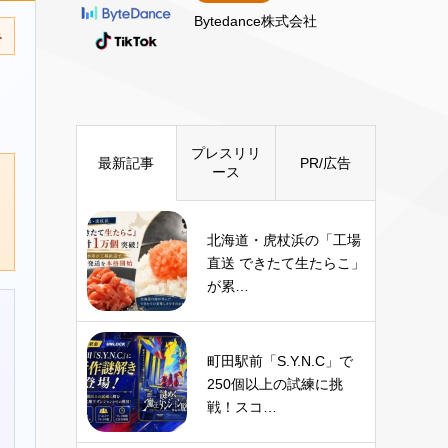
Bytedance株式会社
み
プレスリリ
最新記事
PR/広告
ース
北海道・虎杖浜の「工場
直送 できたて生たらこ」
が累…
町田駅前「S.Y.N.C」で
250個以上の試練に挑
戦！スコ…