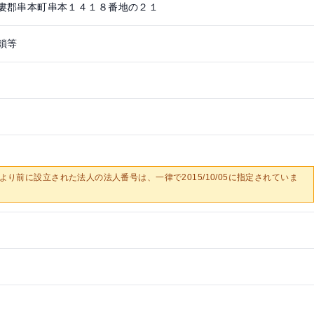
婁郡串本町串本１４１８番地の２１
鎖等
0/05より前に設立された法人の法人番号は、一律で2015/10/05に指定されていま