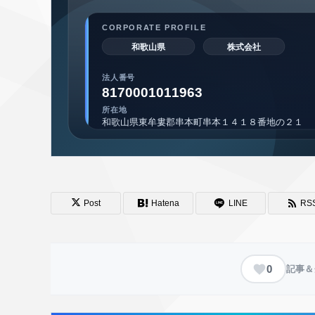
Post
Hatena
LINE
RS
0
記事＆