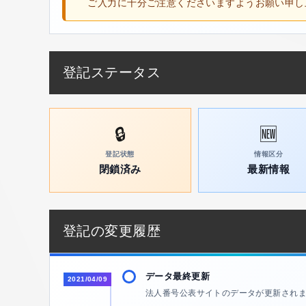
ご入力に十分ご注意くださいますようお願い申し
登記ステータス
🔒
🆕
登記状態
情報区分
閉鎖済み
最新情報
登記の変更履歴
データ最終更新
2021/04/09
法人番号公表サイトのデータが更新され