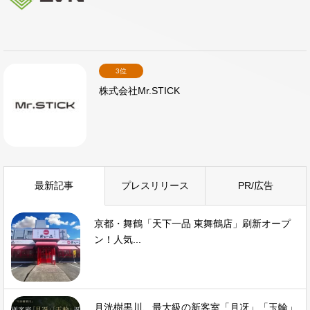
3位
株式会社Mr.STICK
最新記事
プレスリリース
PR/広告
京都・舞鶴「天下一品 東舞鶴店」刷新オープ
ン！人気...
月洸樹黒川、最大級の新客室「月冴」「玉輪」