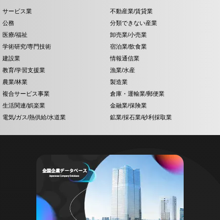
サービス業
不動産業/賃貸業
公務
分類できない産業
医療/福祉
卸売業/小売業
学術研究/専門技術
宿泊業/飲食業
建設業
情報通信業
教育/学習支援業
漁業/水産
農業/林業
製造業
複合サービス事業
倉庫・運輸業/郵便業
生活関連/娯楽業
金融業/保険業
電気/ガス/熱供給/水道業
鉱業/採石業/砂利採取業