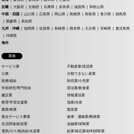
近畿
大阪府
京都府
兵庫県
奈良県
滋賀県
和歌山県
中国・四国
山口県
広島県
岡山県
島根県
鳥取県
香川県
徳島県
愛媛県
高知県
九州・沖縄
福岡県
佐賀県
長崎県
熊本県
大分県
宮崎県
鹿児島県
沖縄県
海外
業種
サービス業
不動産業/賃貸業
公務
分類できない産業
医療/福祉
卸売業/小売業
学術研究/専門技術
宿泊業/飲食業
建設業
情報通信業
教育/学習支援業
漁業/水産
農業/林業
製造業
複合サービス事業
倉庫・運輸業/郵便業
生活関連/娯楽業
金融業/保険業
電気/ガス/熱供給/水道業
鉱業/採石業/砂利採取業