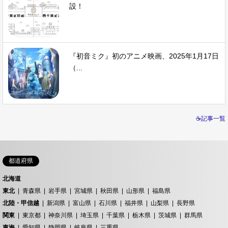
設！
『初音ミク』初のアニメ映画、2025年1月17日
（...
☕記事一覧
都道府県
北海道
東北
青森県
岩手県
宮城県
秋田県
山形県
福島県
北陸・甲信越
新潟県
富山県
石川県
福井県
山梨県
長野県
関東
東京都
神奈川県
埼玉県
千葉県
栃木県
茨城県
群馬県
東海
愛知県
静岡県
岐阜県
三重県