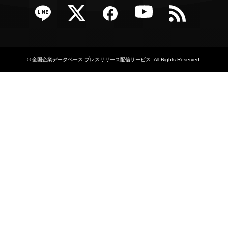
e
Twitter
Facebook
YouTube
RSS
©
全国企業データベース-プレスリリース配信サービス
. All Rights Reserved.