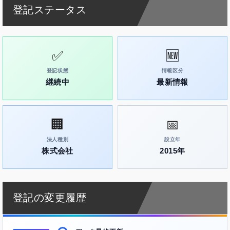
登記ステータス
✅
🆕
登記状態
情報区分
継続中
最新情報
🏢
📅
法人種別
設立年
株式会社
2015年
登記の変更履歴