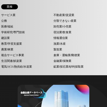
業種
サービス業
不動産業/賃貸業
公務
分類できない産業
医療/福祉
卸売業/小売業
学術研究/専門技術
宿泊業/飲食業
建設業
情報通信業
教育/学習支援業
漁業/水産
農業/林業
製造業
複合サービス事業
倉庫・運輸業/郵便業
生活関連/娯楽業
金融業/保険業
電気/ガス/熱供給/水道業
鉱業/採石業/砂利採取業