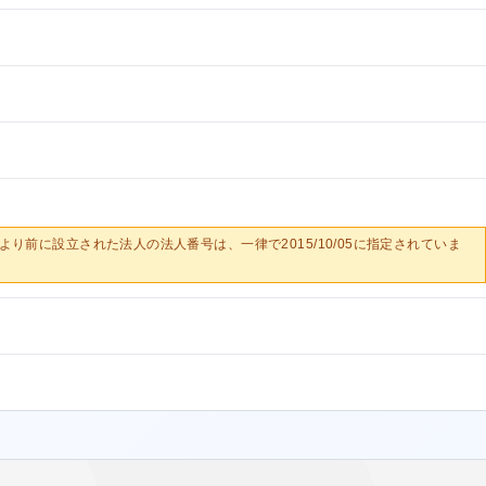
0/05より前に設立された法人の法人番号は、一律で2015/10/05に指定されていま