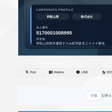
Post
Hatena
LINE
RS
0
記事＆