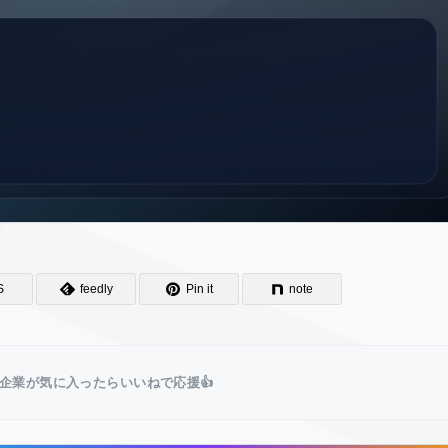
S
feedly
Pin it
note
企業が気に入ったらいいねで応援👍