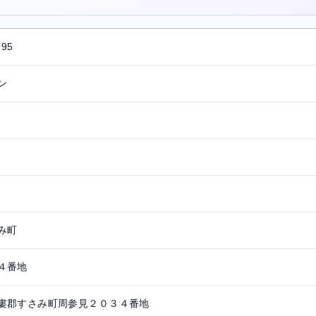
995
ン
み町
４番地
婁郡すさみ町周参見２０３４番地