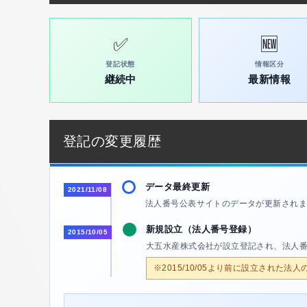
✅
🆕
登記状態
情報区分
継続中
最新情報
登記の変更履歴
データ最終更新
2021/11/08
法人番号公表サイトのデータが更新されま
新規設立（法人番号登録）
2015/10/05
大五水産株式会社が設立登記され、法人
※2015/10/05より前に設立された法