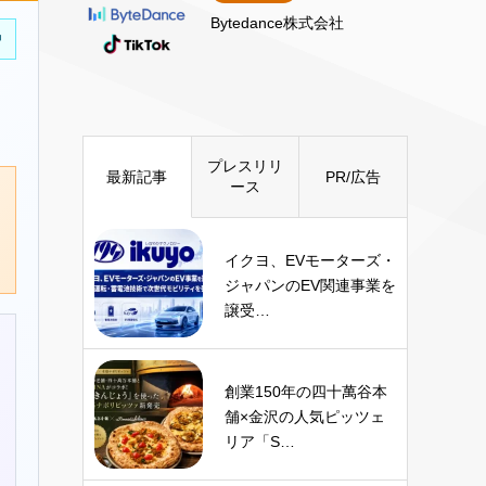
Bytedance株式会社
中
プレスリリ
最新記事
PR/広告
ース
イクヨ、EVモーターズ・
ジャパンのEV関連事業を
譲受…
創業150年の四十萬谷本
舗×金沢の人気ピッツェ
リア「S…