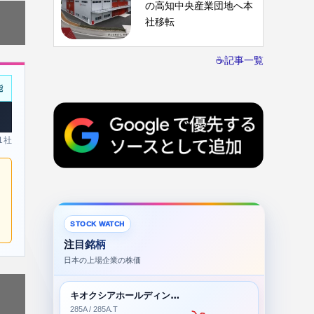
の高知中央産業団地へ本
社移転
☕記事一覧
能
 1社
STOCK WATCH
注目銘柄
日本の上場企業の株価
キオクシアホールディングス株式会社
285A / 285A.T