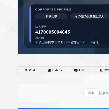
Post
Hatena
LINE
RS
0
記事＆