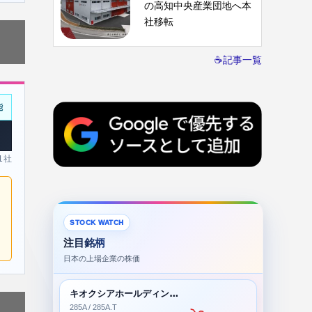
の高知中央産業団地へ本
社移転
☕記事一覧
能
 1社
STOCK WATCH
注目銘柄
日本の上場企業の株価
キオクシアホールディングス株式会社
285A / 285A.T