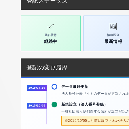
登記ステータス
✅
🆕
登記状態
情報区分
継続中
最新情報
登記の変更履歴
データ最終更新
2019/04/19
法人番号公表サイトのデータが更新され
新規設立（法人番号登録）
2015/10/05
一般社団法人伊都青年会議所が設立登記
※2015/10/05より前に設立された法