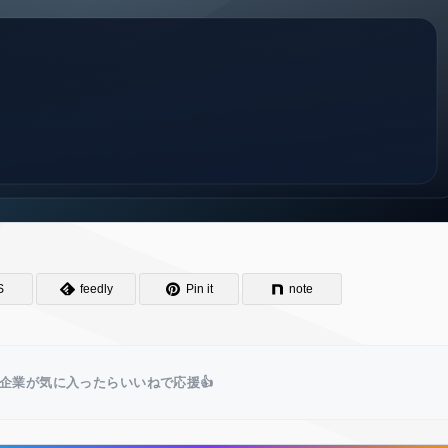
S
feedly
Pin it
note
企業が気に入ったらいいねで応援👍