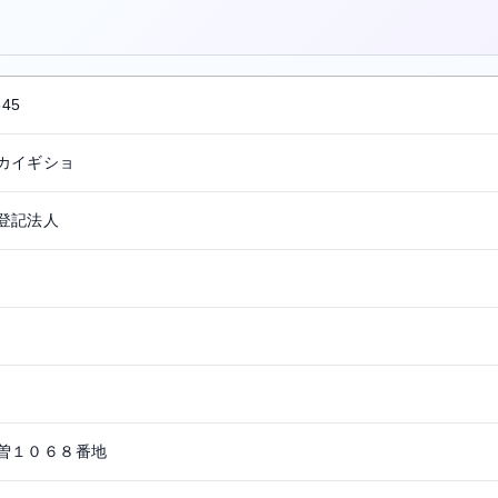
。
645
カイギショ
登記法人
曽１０６８番地