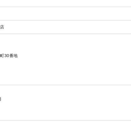
門店
町30番地
朗