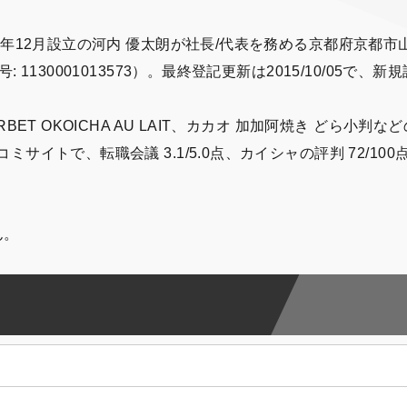
年12月設立の河内 優太朗が社長/代表を務める京都府京都市
130001013573）。最終登記更新は2015/10/05で、新規
T OKOICHA AU LAIT、カカオ 加加阿焼き どら小判など
イトで、転職会議 3.1/5.0点、カイシャの評判 72/100
ん。