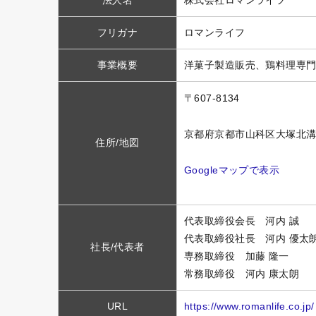
フリガナ
ロマンライフ
事業概要
洋菓子製造販売、鶏料理専
〒607-8134
京都府京都市山科区大塚北溝
住所/地図
Googleマップで表示
代表取締役会長 河内 誠
代表取締役社長 河内 優太
社長/代表者
専務取締役 加藤 隆一
常務取締役 河内 康太朗
URL
https://www.romanlife.co.jp/