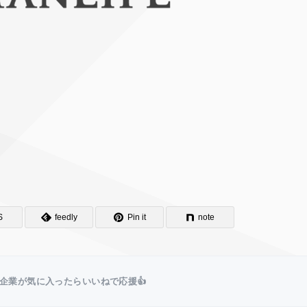
S
feedly
Pin it
note
企業が気に入ったらいいねで応援👍