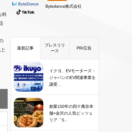
Bytedance株式会社
山科
設
の
プレスリリ
最新記事
PR/広告
点と
ース
イクヨ、EVモーターズ・
ジャパンのEV関連事業を
譲受…
創業150年の四十萬谷本
舗×金沢の人気ピッツェ
リア「S…