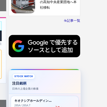
の高知中央産業団地へ本
社移転
☕記事一覧
社
STOCK WATCH
注目銘柄
日本の上場企業の株価
キオクシアホールディングス株式会社
285A / 285A.T