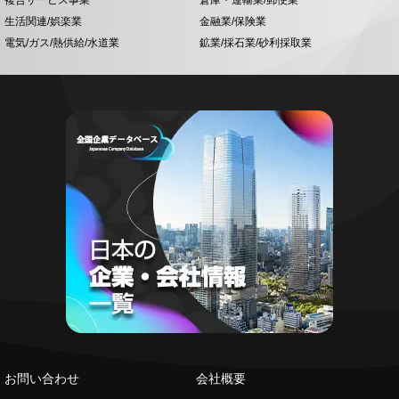
生活関連/娯楽業
金融業/保険業
電気/ガス/熱供給/水道業
鉱業/採石業/砂利採取業
お問い合わせ
会社概要