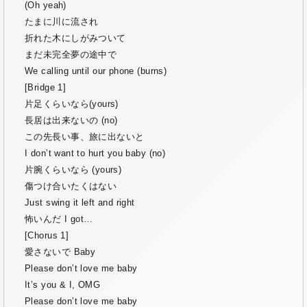
(Oh yeah)
たまに川に流され
折れた木にしがみついて
まだ未完全夢の途中で
We calling until our phone (burns)
[Bridge 1]
片足くらいなら(yours)
長居は出来ないの (no)
この先長い事、旅に出ないと
I don’t want to hurt you baby (no)
片腕くらいなら (yours)
傷つけ合いたくはない
Just swing it left and right
怖いんだ I got…
[Chorus 1]
愛さないで Baby
Please don’t love me baby
It’s you & I, OMG
Please don’t love me baby