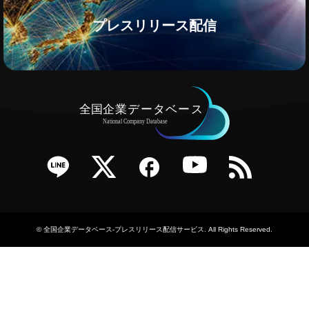
プレスリリース配信
e
Twitter
Facebook
YouTube
RSS
©
全国企業データベース-プレスリリース配信サービス
. All Rights Reserved.