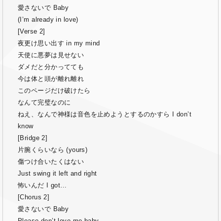
愛さないで Baby
(I’m already in love)
[Verse 2]
夜更け思い出す in my mind
天使に悪夢は見せない
ダメだと分かってても
今は体と頭が離れ離れ
このページだけ破けたら
なんて完璧なのに
ねえ、なんで神様は音色を止めようとするのかすら I don’t
know
[Bridge 2]
片腕くらいなら (yours)
傷つけ合いたくはない
Just swing it left and right
怖いんだ I got…
[Chorus 2]
愛さないで Baby
Please don’t love me baby