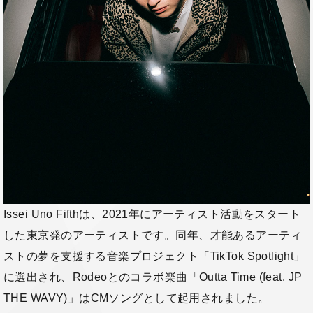
Issei Uno Fifthは、2021年にアーティスト活動をスタート
した東京発のアーティストです。同年、才能あるアーティ
ストの夢を支援する音楽プロジェクト「TikTok Spotlight」
に選出され、Rodeoとのコラボ楽曲「Outta Time (feat. JP
THE WAVY)」はCMソングとして起用されました。