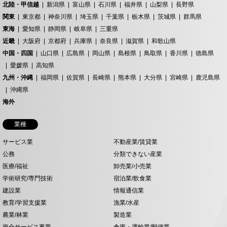
北陸・甲信越
新潟県
富山県
石川県
福井県
山梨県
長野県
関東
東京都
神奈川県
埼玉県
千葉県
栃木県
茨城県
群馬県
東海
愛知県
静岡県
岐阜県
三重県
近畿
大阪府
京都府
兵庫県
奈良県
滋賀県
和歌山県
中国・四国
山口県
広島県
岡山県
島根県
鳥取県
香川県
徳島県
愛媛県
高知県
九州・沖縄
福岡県
佐賀県
長崎県
熊本県
大分県
宮崎県
鹿児島県
沖縄県
海外
業種
サービス業
不動産業/賃貸業
公務
分類できない産業
医療/福祉
卸売業/小売業
学術研究/専門技術
宿泊業/飲食業
建設業
情報通信業
教育/学習支援業
漁業/水産
農業/林業
製造業
複合サービス事業
倉庫・運輸業/郵便業