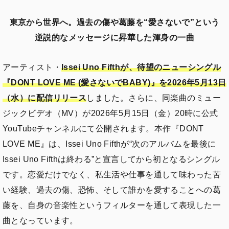
東京から世界へ。過去の傷や葛藤を“愛さないで”という
逆説的なメッセージに昇華した渾身の一曲
アーティスト・
Issei Uno Fifthが、待望のニューシングル
『DONT LOVE ME (愛さないでBABY)』を2026年5月13日
（水）に配信リリース
しました。さらに、同楽曲のミュー
ジックビデオ（MV）が2026年5月15日（金）20時に公式
YouTubeチャンネルにて公開されます。本作『DONT
LOVE ME』は、Issei Uno Fifthが“次のアルバムを最後に
Issei Uno Fifthは終わる”と宣言してから初となるシングル
です。恋愛だけでなく、私生活や仕事を通して味わった苦
い経験、過去の傷、恐怖、そして誰かを愛することへの葛
藤を、自身の音楽性というフィルターを通して表現した一
曲となっています。