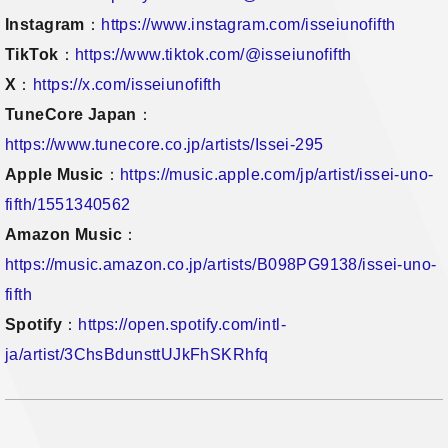
Instagram
：
https://www.instagram.com/isseiunofifth
TikTok
：
https://www.tiktok.com/@isseiunofifth
X
：
https://x.com/isseiunofifth
TuneCore Japan
：
https://www.tunecore.co.jp/artists/Issei-295
Apple Music
：
https://music.apple.com/jp/artist/issei-uno-
fifth/1551340562
Amazon Music
：
https://music.amazon.co.jp/artists/B098PG9138/issei-uno-
fifth
Spotify
：
https://open.spotify.com/intl-
ja/artist/3ChsBdunsttUJkFhSKRhfq