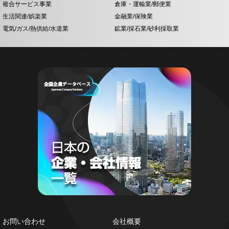
複合サービス事業
倉庫・運輸業/郵便業
生活関連/娯楽業
金融業/保険業
電気/ガス/熱供給/水道業
鉱業/採石業/砂利採取業
お問い合わせ
会社概要