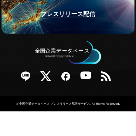
プレスリリース配信
e
Twitter
Facebook
YouTube
RSS
©
全国企業データベース-プレスリリース配信サービス
. All Rights Reserved.