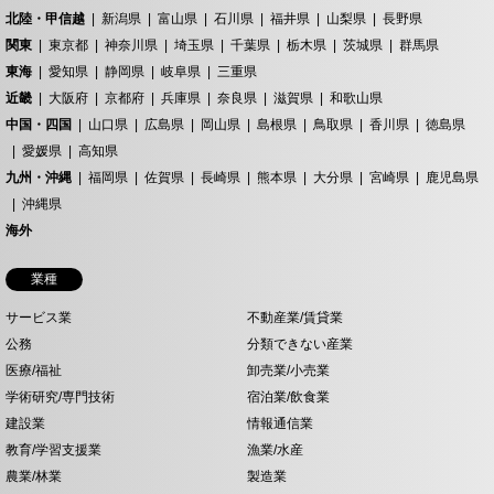
北陸・甲信越
新潟県
富山県
石川県
福井県
山梨県
長野県
関東
東京都
神奈川県
埼玉県
千葉県
栃木県
茨城県
群馬県
東海
愛知県
静岡県
岐阜県
三重県
近畿
大阪府
京都府
兵庫県
奈良県
滋賀県
和歌山県
中国・四国
山口県
広島県
岡山県
島根県
鳥取県
香川県
徳島県
愛媛県
高知県
九州・沖縄
福岡県
佐賀県
長崎県
熊本県
大分県
宮崎県
鹿児島県
沖縄県
海外
業種
サービス業
不動産業/賃貸業
公務
分類できない産業
医療/福祉
卸売業/小売業
学術研究/専門技術
宿泊業/飲食業
建設業
情報通信業
教育/学習支援業
漁業/水産
農業/林業
製造業