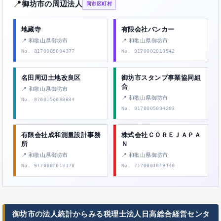
📍
御坊市の周辺法人
同市区町村
地藏寺
有限会社バンカー
📍 和歌山県御坊市
📍 和歌山県御坊市
No. 8170005004377
No. 9170002010542
名田周辺土地改良区
御坊市スタンプ事業協同組
合
📍 和歌山県御坊市
📍 和歌山県御坊市
No. 8700150030834
No. 9170005004203
有限会社成和測量設計事務
株式会社ＣＯＲＥＪＡＰＡ
所
Ｎ
📍 和歌山県御坊市
📍 和歌山県御坊市
No. 9170002010170
No. 7170001019140
御坊市の法人統計からみる税理士法人日高総合経営センタ