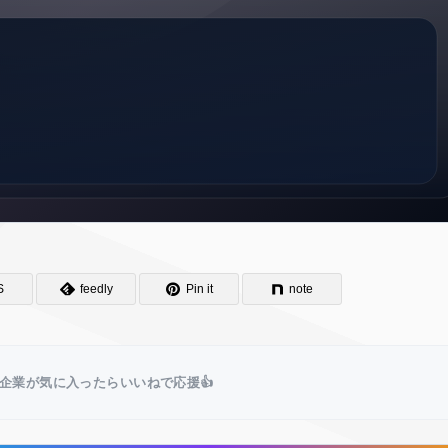
S
feedly
Pin it
note
企業が気に入ったらいいねで応援👍