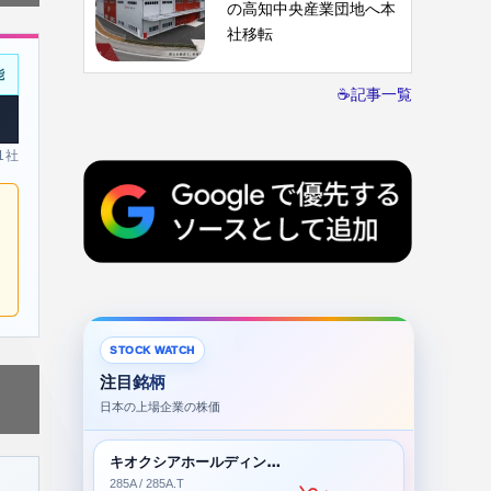
の高知中央産業団地へ本
社移転
能
☕記事一覧
 1社
STOCK WATCH
注目銘柄
日本の上場企業の株価
キオクシアホールディングス株式会社
285A / 285A.T