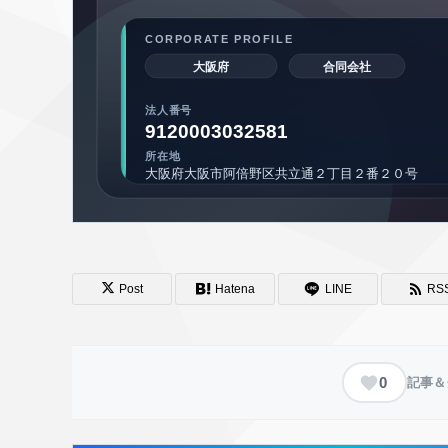
Post
Hatena
LINE
RS
0
記事＆