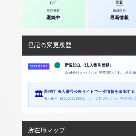
✅
🆕
登記状態
情報区分
継続中
最新情報
登記の変更履歴
新規設立（法人番号登録）
2026/05/20
合同会社オハナウが設立登記され、法人
国税庁 法人番号公表サイトで一次情報を確認する
🏛️
法人番号: 9120003032581 ／ 合同会社オハナウ の
所在地マップ