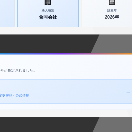
🏢
📅
法人種別
設立年
合同会社
2026年
番号が指定されました。
→
登記変更履歴・公式情報