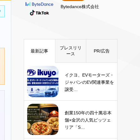
Bytedance株式会社
中
プレスリリ
最新記事
PR/広告
ース
イクヨ、EVモーターズ・
ジャパンのEV関連事業を
譲受…
創業150年の四十萬谷本
舗×金沢の人気ピッツェ
リア「S…