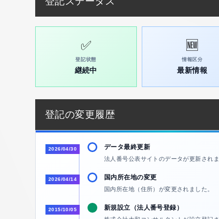
登記ステータス
✅
🆕
登記状態
情報区分
継続中
最新情報
登記の変更履歴
データ最終更新
2026/04/30
法人番号公表サイトのデータが更新され
国内所在地の変更
2026/04/14
国内所在地（住所）が変更されました。 
新規設立（法人番号登録）
2015/10/05