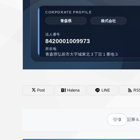
Post
Hatena
LINE
RS
0
記事＆