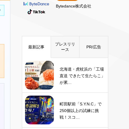
Bytedance株式会社
中
プレスリリ
最新記事
PR/広告
ース
北海道・虎杖浜の「工場
直送 できたて生たらこ」
が累…
町田駅前「S.Y.N.C」で
250個以上の試練に挑
戦！スコ…