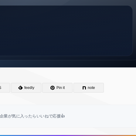
S
feedly
Pin it
note
企業が気に入ったらいいねで応援👍