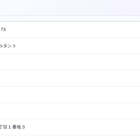
。
973
ルタント
丁目１番地３