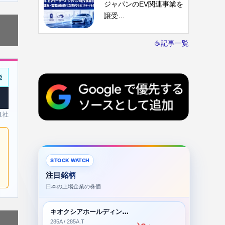
ジャパンのEV関連事業を
譲受…
☕記事一覧
能
 1社
STOCK WATCH
注目銘柄
日本の上場企業の株価
キオクシアホールディングス株式会社
285A / 285A.T