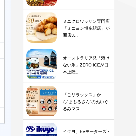
ミニクロワッサン専門店
「ミニヨン博多駅店」が
開店3…
オーストラリア発「溶け
ない氷」ZERO ICEが日
本上陸…
「ごリラックス」か
ら“まもるさん”のぬいぐ
るみマス…
イクヨ、EVモーターズ・