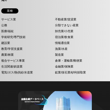
海外
業種
サービス業
不動産業/賃貸業
公務
分類できない産業
医療/福祉
卸売業/小売業
学術研究/専門技術
宿泊業/飲食業
建設業
情報通信業
教育/学習支援業
漁業/水産
農業/林業
製造業
複合サービス事業
倉庫・運輸業/郵便業
生活関連/娯楽業
金融業/保険業
電気/ガス/熱供給/水道業
鉱業/採石業/砂利採取業