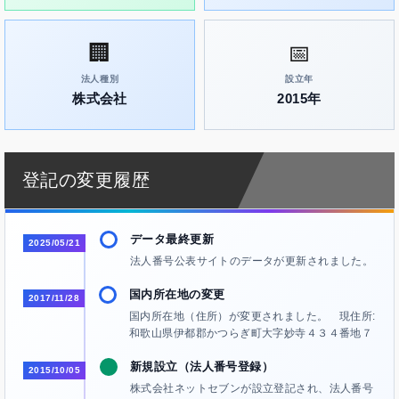
🏢
📅
法人種別
設立年
株式会社
2015年
登記の変更履歴
データ最終更新
2025/05/21
法人番号公表サイトのデータが更新されました。
国内所在地の変更
2017/11/28
国内所在地（住所）が変更されました。 現住所:
和歌山県伊都郡かつらぎ町大字妙寺４３４番地７
新規設立（法人番号登録）
2015/10/05
株式会社ネットセブンが設立登記され、法人番号