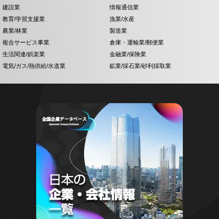
建設業
情報通信業
教育/学習支援業
漁業/水産
農業/林業
製造業
複合サービス事業
倉庫・運輸業/郵便業
生活関連/娯楽業
金融業/保険業
電気/ガス/熱供給/水道業
鉱業/採石業/砂利採取業