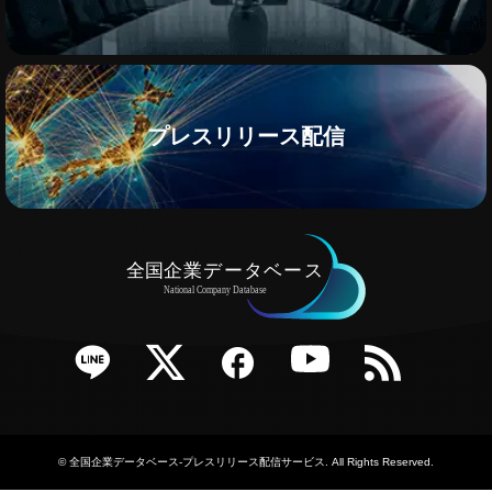
プレスリリース配信
e
Twitter
Facebook
YouTube
RSS
©
全国企業データベース-プレスリリース配信サービス
. All Rights Reserved.