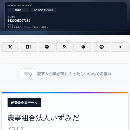
0
記事＆企業が気に入ったらいいねで応援👍
仮登録企業データ
農事組合法人いずみだ
イズミダ