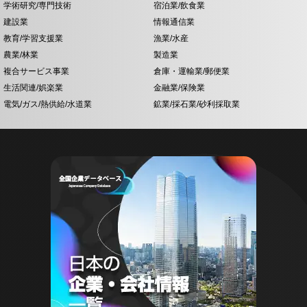
学術研究/専門技術
宿泊業/飲食業
建設業
情報通信業
教育/学習支援業
漁業/水産
農業/林業
製造業
複合サービス事業
倉庫・運輸業/郵便業
生活関連/娯楽業
金融業/保険業
電気/ガス/熱供給/水道業
鉱業/採石業/砂利採取業