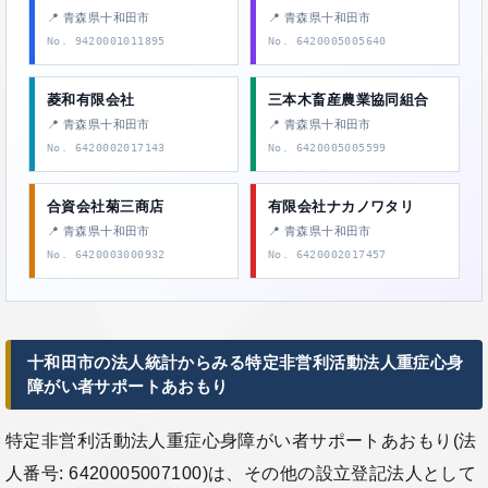
📍 青森県十和田市
📍 青森県十和田市
No. 9420001011895
No. 6420005005640
菱和有限会社
三本木畜産農業協同組合
📍 青森県十和田市
📍 青森県十和田市
No. 6420002017143
No. 6420005005599
合資会社菊三商店
有限会社ナカノワタリ
📍 青森県十和田市
📍 青森県十和田市
No. 6420003000932
No. 6420002017457
十和田市の法人統計からみる特定非営利活動法人重症心身
障がい者サポートあおもり
特定非営利活動法人重症心身障がい者サポートあおもり(法
人番号: 6420005007100)は、その他の設立登記法人として