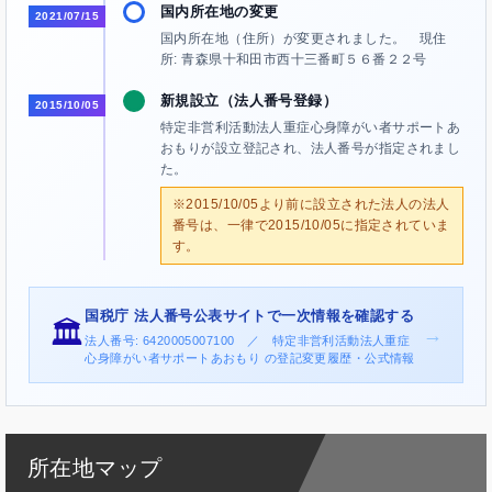
国内所在地の変更
2021/07/15
国内所在地（住所）が変更されました。 現住
所: 青森県十和田市西十三番町５６番２２号
新規設立（法人番号登録）
2015/10/05
特定非営利活動法人重症心身障がい者サポートあ
おもりが設立登記され、法人番号が指定されまし
た。
※2015/10/05より前に設立された法人の法人
番号は、一律で2015/10/05に指定されていま
す。
国税庁 法人番号公表サイトで一次情報を確認する
🏛️
→
法人番号: 6420005007100 ／ 特定非営利活動法人重症
心身障がい者サポートあおもり の登記変更履歴・公式情報
所在地マップ