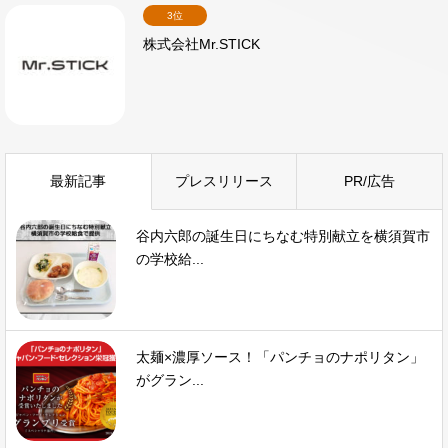
3位
株式会社Mr.STICK
最新記事
プレスリリース
PR/広告
谷内六郎の誕生日にちなむ特別献立を横須賀市
の学校給...
太麺×濃厚ソース！「パンチョのナポリタン」
がグラン...