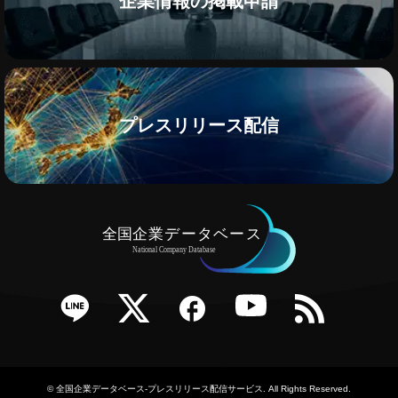
企業情報の掲載申請
プレスリリース配信
e
Twitter
Facebook
YouTube
RSS
©
全国企業データベース-プレスリリース配信サービス
. All Rights Reserved.