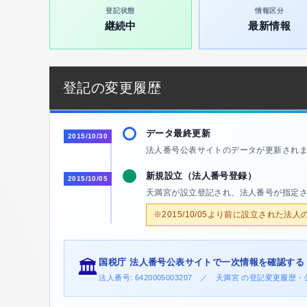
登記状態
情報区分
継続中
最新情報
登記の変更履歴
データ最終更新
2015/10/30
法人番号公表サイトのデータが更新され
新規設立（法人番号登録）
2015/10/05
天満宮が設立登記され、法人番号が指定
※2015/10/05より前に設立された法
国税庁 法人番号公表サイトで一次情報を確認する
🏛️
法人番号: 6420005003207 ／ 天満宮 の登記変更履歴