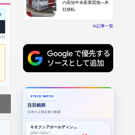
の高知中央産業団地へ本
社移転
能
☕記事一覧
 1社
STOCK WATCH
注目銘柄
日本の上場企業の株価
キオクシアホールディングス株式会社
285A / 285A.T