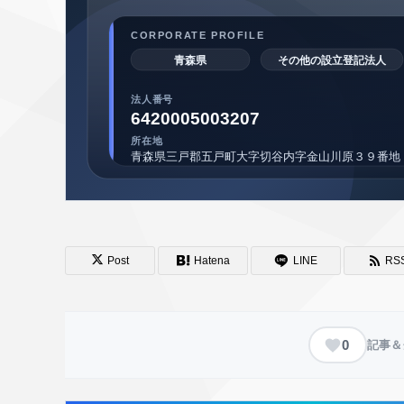
Post
Hatena
LINE
RS
0
記事＆