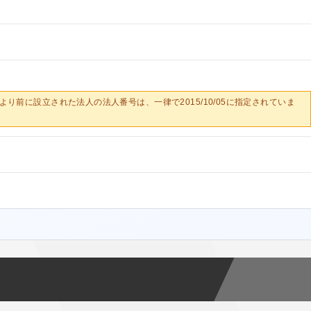
0/05より前に設立された法人の法人番号は、一律で2015/10/05に指定されていま