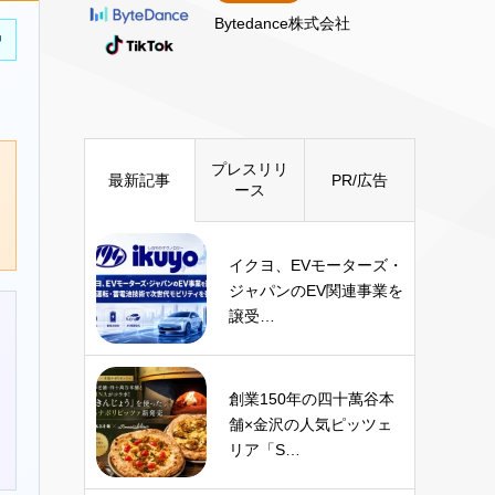
Bytedance株式会社
中
プレスリリ
最新記事
PR/広告
ース
イクヨ、EVモーターズ・
ジャパンのEV関連事業を
譲受…
創業150年の四十萬谷本
舗×金沢の人気ピッツェ
リア「S…