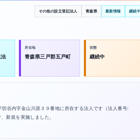
その他の設立登記法人
青森県
最新情報
継続
所在地
状態
記法
青森県三戸郡五戸町
継続中
大字切谷内字金山川原３９番地に所在する法人です（法人番号:
/30で、新規を実施しました。
。