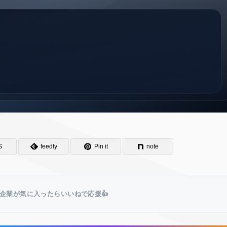
S
feedly
Pin it
note
企業が気に入ったらいいねで応援👍