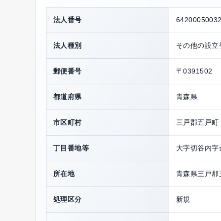
法人番号
6420005003
法人種別
その他の設立
郵便番号
〒0391502
都道府県
青森県
市区町村
三戸郡五戸町
丁目番地等
大字切谷内字
所在地
青森県三戸郡
処理区分
新規