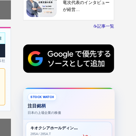
竜次代表のインタビュー
が経営…
☕記事一覧
能
 1社
STOCK WATCH
注目銘柄
日本の上場企業の株価
キオクシアホールディングス株式会社
285A / 285A.T