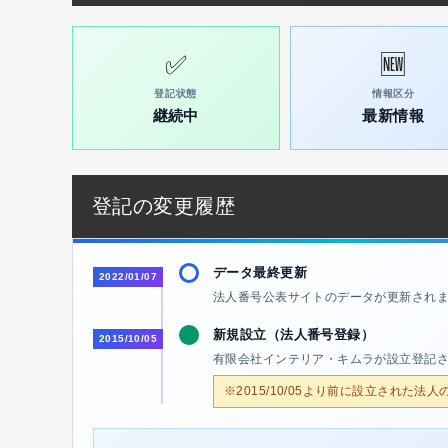
✅
🆕
登記状態
情報区分
継続中
最新情報
登記の変更履歴
データ最終更新
2022/01/07
法人番号公表サイトのデータが更新され
新規設立（法人番号登録）
2015/10/05
有限会社インテリア・キムラが設立登記
※2015/10/05より前に設立された法