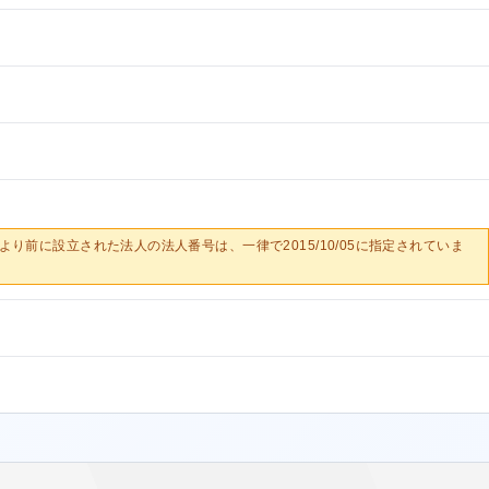
0/05より前に設立された法人の法人番号は、一律で2015/10/05に指定されていま