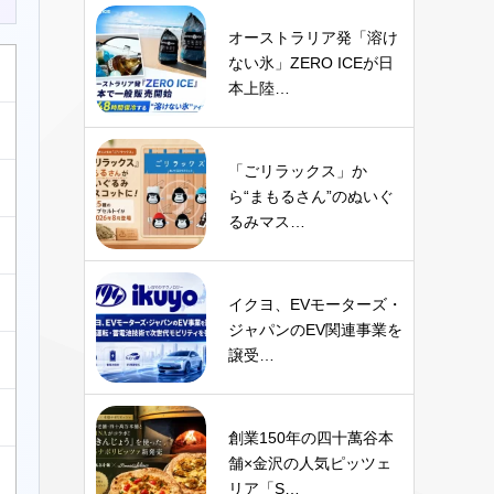
オーストラリア発「溶け
ない氷」ZERO ICEが日
本上陸…
「ごリラックス」か
ら“まもるさん”のぬいぐ
るみマス…
イクヨ、EVモーターズ・
ジャパンのEV関連事業を
譲受…
創業150年の四十萬谷本
舗×金沢の人気ピッツェ
リア「S…