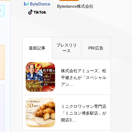
Bytedance株式会社
中
プレスリリ
最新記事
PR/広告
ース
株式会社アミューズ、松
平健さんが「スペシャル
アン…
ミニクロワッサン専門店
「ミニヨン博多駅店」が
開店3…