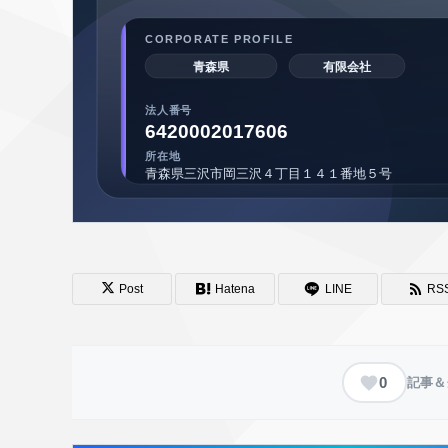
Post
Hatena
LINE
RS
0
記事＆