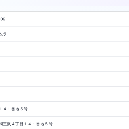
606
ムラ
１４１番地５号
岡三沢４丁目１４１番地５号