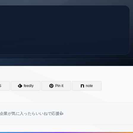
S
feedly
Pin it
note
企業が気に入ったらいいねで応援👍