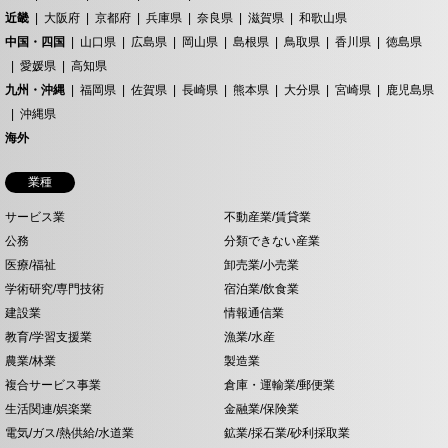
近畿
大阪府
京都府
兵庫県
奈良県
滋賀県
和歌山県
中国・四国
山口県
広島県
岡山県
島根県
鳥取県
香川県
徳島県
愛媛県
高知県
九州・沖縄
福岡県
佐賀県
長崎県
熊本県
大分県
宮崎県
鹿児島県
沖縄県
海外
業種
サービス業
不動産業/賃貸業
公務
分類できない産業
医療/福祉
卸売業/小売業
学術研究/専門技術
宿泊業/飲食業
建設業
情報通信業
教育/学習支援業
漁業/水産
農業/林業
製造業
複合サービス事業
倉庫・運輸業/郵便業
生活関連/娯楽業
金融業/保険業
電気/ガス/熱供給/水道業
鉱業/採石業/砂利採取業