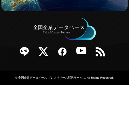
e
Twitter
Facebook
YouTube
RSS
©
全国企業データベース-プレスリリース配信サービス
. All Rights Reserved.