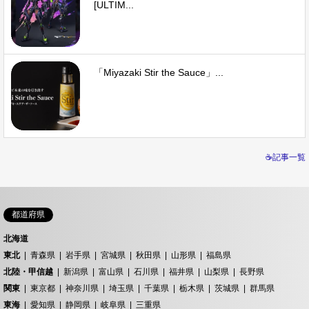
[ULTIM...
「Miyazaki Stir the Sauce」...
☕記事一覧
都道府県
北海道
東北
青森県
岩手県
宮城県
秋田県
山形県
福島県
北陸・甲信越
新潟県
富山県
石川県
福井県
山梨県
長野県
関東
東京都
神奈川県
埼玉県
千葉県
栃木県
茨城県
群馬県
東海
愛知県
静岡県
岐阜県
三重県