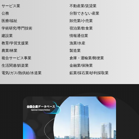
サービス業
不動産業/賃貸業
公務
分類できない産業
医療/福祉
卸売業/小売業
学術研究/専門技術
宿泊業/飲食業
建設業
情報通信業
教育/学習支援業
漁業/水産
農業/林業
製造業
複合サービス事業
倉庫・運輸業/郵便業
生活関連/娯楽業
金融業/保険業
電気/ガス/熱供給/水道業
鉱業/採石業/砂利採取業