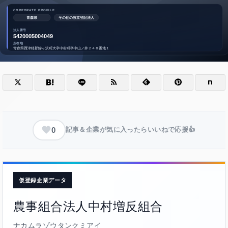
0
記事＆企業が気に入ったらいいねで応援👍
仮登録企業データ
農事組合法人中村増反組合
ナカムラゾウタンクミアイ