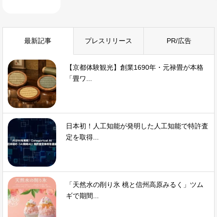
最新記事
プレスリリース
PR/広告
【京都体験観光】創業1690年・元禄畳が本格
「畳ワ...
日本初！人工知能が発明した人工知能で特許査
定を取得...
「天然水の削り氷 桃と信州高原みるく」ツム
ギで期間...