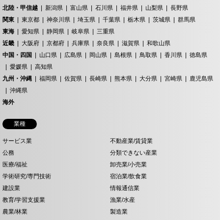
北陸・甲信越
新潟県
富山県
石川県
福井県
山梨県
長野県
関東
東京都
神奈川県
埼玉県
千葉県
栃木県
茨城県
群馬県
東海
愛知県
静岡県
岐阜県
三重県
近畿
大阪府
京都府
兵庫県
奈良県
滋賀県
和歌山県
中国・四国
山口県
広島県
岡山県
島根県
鳥取県
香川県
徳島県
愛媛県
高知県
九州・沖縄
福岡県
佐賀県
長崎県
熊本県
大分県
宮崎県
鹿児島県
沖縄県
海外
業種
サービス業
不動産業/賃貸業
公務
分類できない産業
医療/福祉
卸売業/小売業
学術研究/専門技術
宿泊業/飲食業
建設業
情報通信業
教育/学習支援業
漁業/水産
農業/林業
製造業