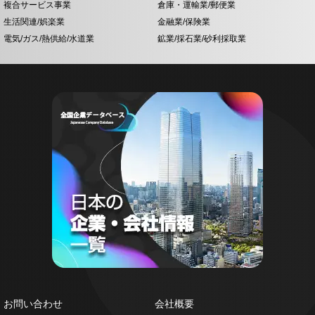
複合サービス事業
倉庫・運輸業/郵便業
生活関連/娯楽業
金融業/保険業
電気/ガス/熱供給/水道業
鉱業/採石業/砂利採取業
お問い合わせ
会社概要