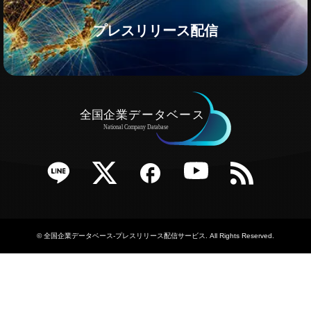
プレスリリース配信
e
Twitter
Facebook
YouTube
RSS
©
全国企業データベース-プレスリリース配信サービス
. All Rights Reserved.