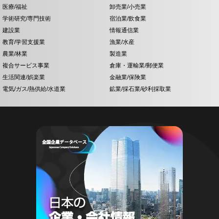
医療/福祉
卸売業/小売業
学術研究/専門技術
宿泊業/飲食業
建設業
情報通信業
教育/学習支援業
漁業/水産
農業/林業
製造業
複合サービス事業
倉庫・運輸業/郵便業
生活関連/娯楽業
金融業/保険業
電気/ガス/熱供給/水道業
鉱業/採石業/砂利採取業