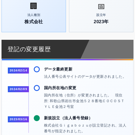
🏢
📅
法人種別
設立年
株式会社
2023年
登記の変更履歴
データ最終更新
2024/02/14
法人番号公表サイトのデータが更新されました。
国内所在地の変更
2024/02/09
国内所在地（住所）が変更されました。 現住
所: 和歌山県岩出市金池５２８番地ＣＯＣＯＳＴ
ＹＬＥ金池２号室
新規設立（法人番号登録）
2023/03/16
株式会社Ｇｉｇａｂｏｚｕが設立登記され、法人
番号が指定されました。