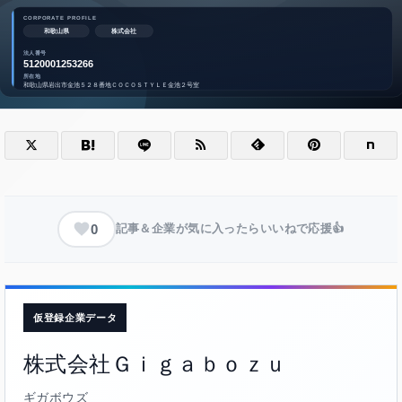
0
記事＆企業が気に入ったらいいねで応援👍
仮登録企業データ
株式会社Ｇｉｇａｂｏｚｕ
ギガボウズ