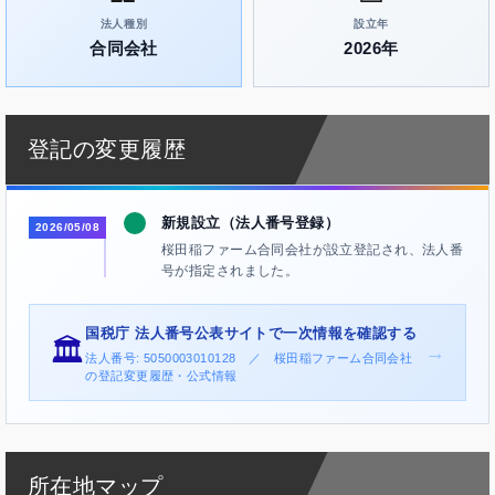
法人種別
設立年
合同会社
2026年
登記の変更履歴
新規設立（法人番号登録）
2026/05/08
桜田稲ファーム合同会社が設立登記され、法人番
号が指定されました。
国税庁 法人番号公表サイトで一次情報を確認する
🏛️
→
法人番号: 5050003010128 ／ 桜田稲ファーム合同会社
の登記変更履歴・公式情報
所在地マップ