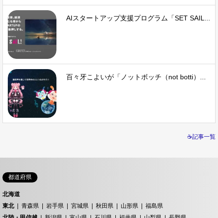
AIスタートアップ支援プログラム「SET SAIL...
百々牙こよいが「ノットボッチ（not botti）...
☕記事一覧
都道府県
北海道
東北
青森県
岩手県
宮城県
秋田県
山形県
福島県
北陸・甲信越
新潟県
富山県
石川県
福井県
山梨県
長野県