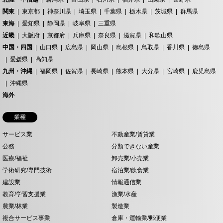
関東
東京都
神奈川県
埼玉県
千葉県
栃木県
茨城県
群馬県
東海
愛知県
静岡県
岐阜県
三重県
近畿
大阪府
京都府
兵庫県
奈良県
滋賀県
和歌山県
中国・四国
山口県
広島県
岡山県
島根県
鳥取県
香川県
徳島県
愛媛県
高知県
九州・沖縄
福岡県
佐賀県
長崎県
熊本県
大分県
宮崎県
鹿児島県
沖縄県
海外
業種
サービス業
不動産業/賃貸業
公務
分類できない産業
医療/福祉
卸売業/小売業
学術研究/専門技術
宿泊業/飲食業
建設業
情報通信業
教育/学習支援業
漁業/水産
農業/林業
製造業
複合サービス事業
倉庫・運輸業/郵便業