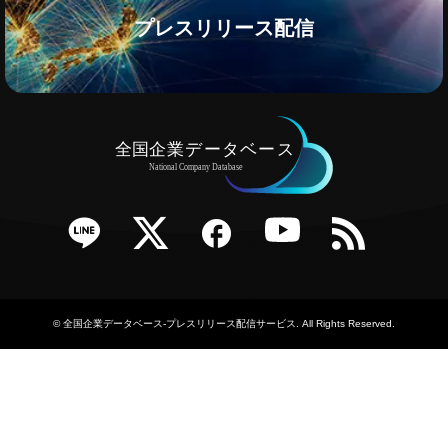
プレスリリース配信
e
Twitter
Facebook
YouTube
RSS
©
全国企業データベース-プレスリリース配信サービス
. All Rights Reserved.