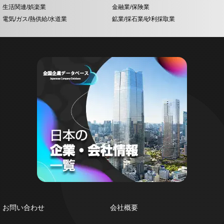
生活関連/娯楽業
金融業/保険業
電気/ガス/熱供給/水道業
鉱業/採石業/砂利採取業
お問い合わせ
会社概要