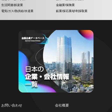
生活関連/娯楽業
金融業/保険業
電気/ガス/熱供給/水道業
鉱業/採石業/砂利採取業
お問い合わせ
会社概要