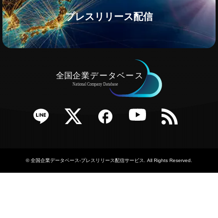
プレスリリース配信
e
Twitter
Facebook
YouTube
RSS
©
全国企業データベース-プレスリリース配信サービス
. All Rights Reserved.