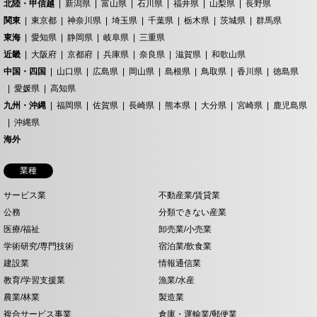
北陸・甲信越
新潟県
富山県
石川県
福井県
山梨県
長野県
関東
東京都
神奈川県
埼玉県
千葉県
栃木県
茨城県
群馬県
東海
愛知県
静岡県
岐阜県
三重県
近畿
大阪府
京都府
兵庫県
奈良県
滋賀県
和歌山県
中国・四国
山口県
広島県
岡山県
島根県
鳥取県
香川県
徳島県
愛媛県
高知県
九州・沖縄
福岡県
佐賀県
長崎県
熊本県
大分県
宮崎県
鹿児島県
沖縄県
海外
業種
サービス業
不動産業/賃貸業
公務
分類できない産業
医療/福祉
卸売業/小売業
学術研究/専門技術
宿泊業/飲食業
建設業
情報通信業
教育/学習支援業
漁業/水産
農業/林業
製造業
複合サービス事業
倉庫・運輸業/郵便業