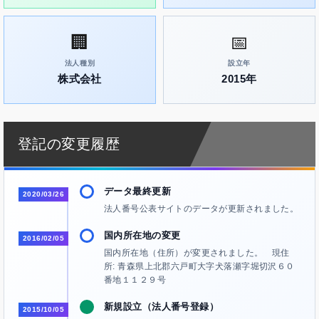
🏢
📅
法人種別
設立年
株式会社
2015年
登記の変更履歴
データ最終更新
2020/03/26
法人番号公表サイトのデータが更新されました。
国内所在地の変更
2016/02/05
国内所在地（住所）が変更されました。 現住
所: 青森県上北郡六戸町大字犬落瀬字堀切沢６０
番地１１２９号
新規設立（法人番号登録）
2015/10/05