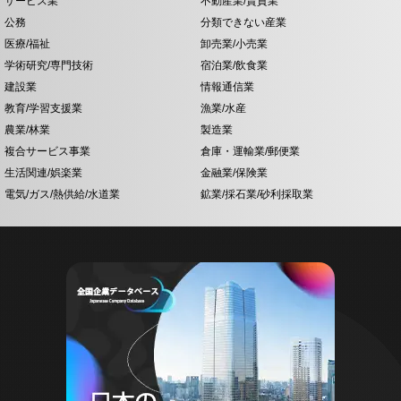
サービス業
不動産業/賃貸業
公務
分類できない産業
医療/福祉
卸売業/小売業
学術研究/専門技術
宿泊業/飲食業
建設業
情報通信業
教育/学習支援業
漁業/水産
農業/林業
製造業
複合サービス事業
倉庫・運輸業/郵便業
生活関連/娯楽業
金融業/保険業
電気/ガス/熱供給/水道業
鉱業/採石業/砂利採取業