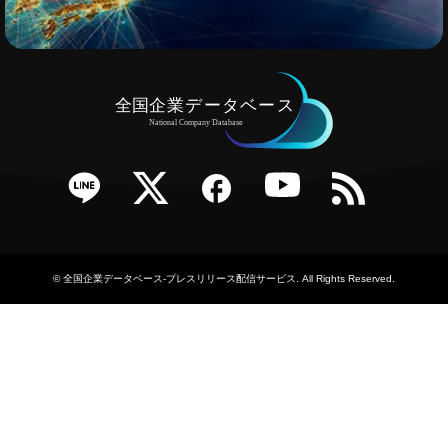
e
Twitter
Facebook
YouTube
RSS
©
全国企業データベース-プレスリリース配信サービス
. All Rights Reserved.