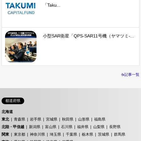
「Taku...
小型SAR衛星「QPS-SAR11号機（ヤマツミ-...
☕記事一覧
都道府県
北海道
東北
青森県
岩手県
宮城県
秋田県
山形県
福島県
北陸・甲信越
新潟県
富山県
石川県
福井県
山梨県
長野県
関東
東京都
神奈川県
埼玉県
千葉県
栃木県
茨城県
群馬県