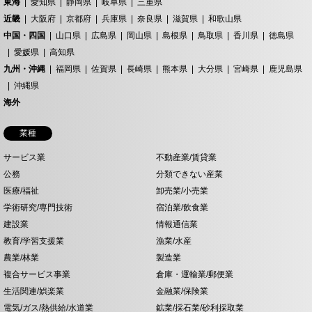
東海
愛知県
静岡県
岐阜県
三重県
近畿
大阪府
京都府
兵庫県
奈良県
滋賀県
和歌山県
中国・四国
山口県
広島県
岡山県
島根県
鳥取県
香川県
徳島県
愛媛県
高知県
九州・沖縄
福岡県
佐賀県
長崎県
熊本県
大分県
宮崎県
鹿児島県
沖縄県
海外
業種
サービス業
不動産業/賃貸業
公務
分類できない産業
医療/福祉
卸売業/小売業
学術研究/専門技術
宿泊業/飲食業
建設業
情報通信業
教育/学習支援業
漁業/水産
農業/林業
製造業
複合サービス事業
倉庫・運輸業/郵便業
生活関連/娯楽業
金融業/保険業
電気/ガス/熱供給/水道業
鉱業/採石業/砂利採取業