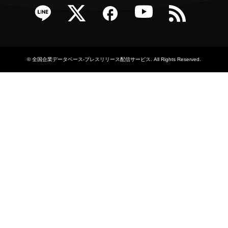
e
Twitter
Facebook
YouTube
RSS
©
全国企業データベース-プレスリリース配信サービス
. All Rights Reserved.