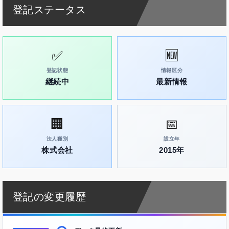
登記ステータス
✅
🆕
登記状態
情報区分
継続中
最新情報
🏢
📅
法人種別
設立年
株式会社
2015年
登記の変更履歴