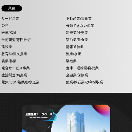
業種
サービス業
不動産業/賃貸業
公務
分類できない産業
医療/福祉
卸売業/小売業
学術研究/専門技術
宿泊業/飲食業
建設業
情報通信業
教育/学習支援業
漁業/水産
農業/林業
製造業
複合サービス事業
倉庫・運輸業/郵便業
生活関連/娯楽業
金融業/保険業
電気/ガス/熱供給/水道業
鉱業/採石業/砂利採取業