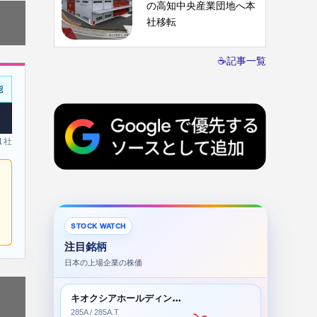
の高知中央産業団地へ本
社移転
☕記事一覧
能
 1社
STOCK WATCH
注目銘柄
日本の上場企業の株価
キオクシアホールディングス株式会社
285A / 285A.T