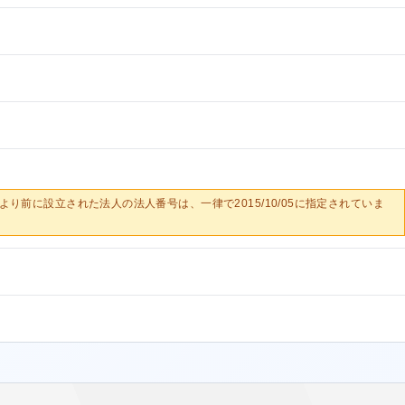
0/05より前に設立された法人の法人番号は、一律で2015/10/05に指定されていま