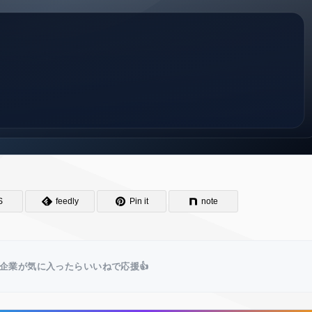
S
feedly
Pin it
note
企業が気に入ったらいいねで応援👍