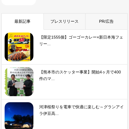
最新記事
プレスリリース
PR/広告
【限定1555個】ゴーゴーカレー×新日本海フェ
リー...
【熊本市のスケッター事業】開始4ヶ月で400
件のマ...
河津桜祭りを電車で快適に楽しむ～グランアイ
ラ伊豆高...