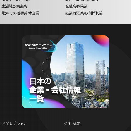
生活関連/娯楽業
金融業/保険業
電気/ガス/熱供給/水道業
鉱業/採石業/砂利採取業
お問い合わせ
会社概要