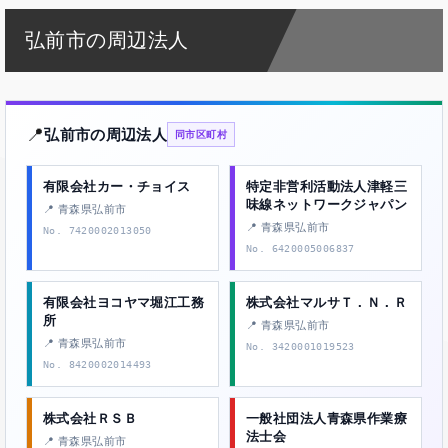
弘前市の周辺法人
📍
弘前市の周辺法人
同市区町村
有限会社カー・チョイス
特定非営利活動法人津軽三
味線ネットワークジャパン
📍 青森県弘前市
📍 青森県弘前市
No. 7420002013050
No. 6420005006837
有限会社ヨコヤマ堀江工務
株式会社マルサＴ．Ｎ．Ｒ
所
📍 青森県弘前市
📍 青森県弘前市
No. 3420001019523
No. 8420002014493
株式会社ＲＳＢ
一般社団法人青森県作業療
法士会
📍 青森県弘前市