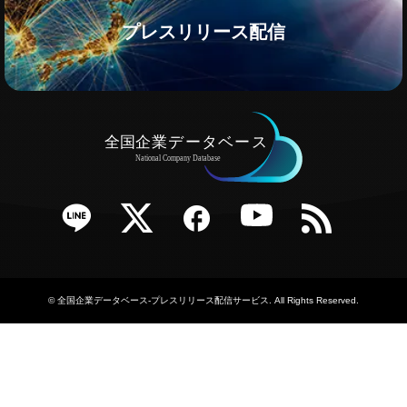
プレスリリース配信
e
Twitter
Facebook
YouTube
RSS
©
全国企業データベース-プレスリリース配信サービス
. All Rights Reserved.