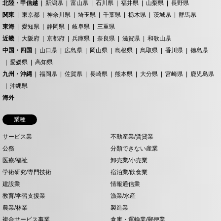
北陸・甲信越
新潟県
富山県
石川県
福井県
山梨県
長野県
関東
東京都
神奈川県
埼玉県
千葉県
栃木県
茨城県
群馬県
東海
愛知県
静岡県
岐阜県
三重県
近畿
大阪府
京都府
兵庫県
奈良県
滋賀県
和歌山県
中国・四国
山口県
広島県
岡山県
島根県
鳥取県
香川県
徳島県
愛媛県
高知県
九州・沖縄
福岡県
佐賀県
長崎県
熊本県
大分県
宮崎県
鹿児島県
沖縄県
海外
業種
サービス業
不動産業/賃貸業
公務
分類できない産業
医療/福祉
卸売業/小売業
学術研究/専門技術
宿泊業/飲食業
建設業
情報通信業
教育/学習支援業
漁業/水産
農業/林業
製造業
複合サービス事業
倉庫・運輸業/郵便業