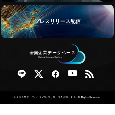
プレスリリース配信
e
Twitter
Facebook
YouTube
RSS
©
全国企業データベース-プレスリリース配信サービス
. All Rights Reserved.