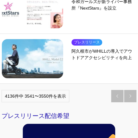
令和ガールズが新ライバー事務
所『NextStars』を設立
プレスリリース
阿久根市がWHILLの導入でアウ
トドアアクセシビリティを向上
4136件中 3541〜3550件を表示


プレスリリース配信希望