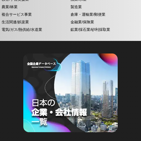
農業/林業
製造業
複合サービス事業
倉庫・運輸業/郵便業
生活関連/娯楽業
金融業/保険業
電気/ガス/熱供給/水道業
鉱業/採石業/砂利採取業