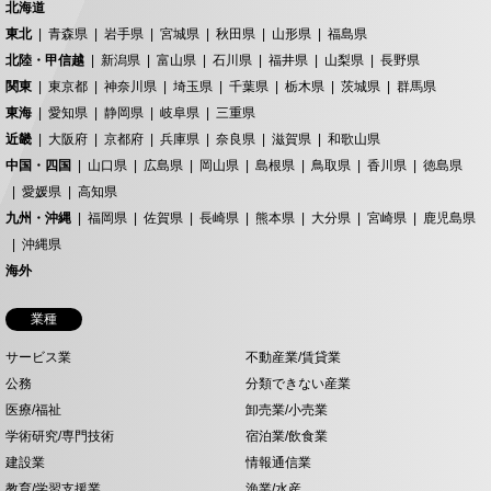
北海道
東北
青森県
岩手県
宮城県
秋田県
山形県
福島県
北陸・甲信越
新潟県
富山県
石川県
福井県
山梨県
長野県
関東
東京都
神奈川県
埼玉県
千葉県
栃木県
茨城県
群馬県
東海
愛知県
静岡県
岐阜県
三重県
近畿
大阪府
京都府
兵庫県
奈良県
滋賀県
和歌山県
中国・四国
山口県
広島県
岡山県
島根県
鳥取県
香川県
徳島県
愛媛県
高知県
九州・沖縄
福岡県
佐賀県
長崎県
熊本県
大分県
宮崎県
鹿児島県
沖縄県
海外
業種
サービス業
不動産業/賃貸業
公務
分類できない産業
医療/福祉
卸売業/小売業
学術研究/専門技術
宿泊業/飲食業
建設業
情報通信業
教育/学習支援業
漁業/水産