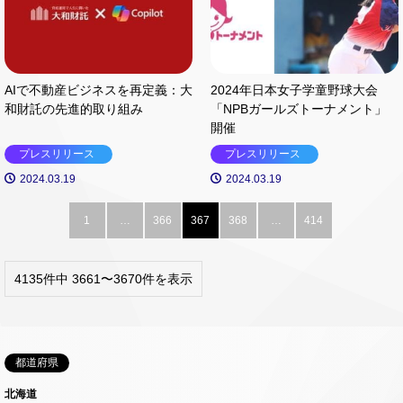
AIで不動産ビジネスを再定義：大
2024年日本女子学童野球大会
和財託の先進的取り組み
「NPBガールズトーナメント」
開催
プレスリリース
プレスリリース
2024.03.19
2024.03.19
1
…
366
367
368
…
414
4135件中 3661〜3670件を表示
都道府県
北海道