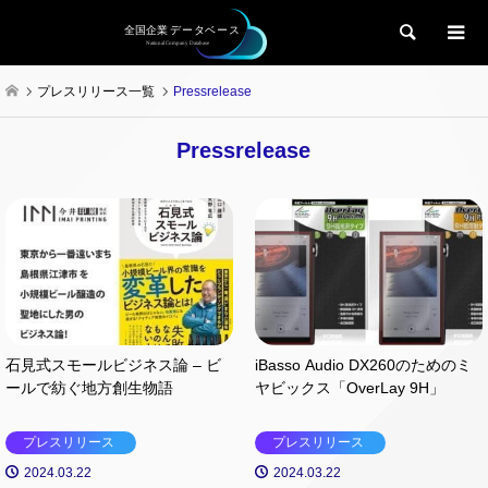
検索
プレスリリース一覧
Pressrelease
Pressrelease
石見式スモールビジネス論 – ビ
iBasso Audio DX260のためのミ
ールで紡ぐ地方創生物語
ヤビックス「OverLay 9H」
プレスリリース
プレスリリース
2024.03.22
2024.03.22