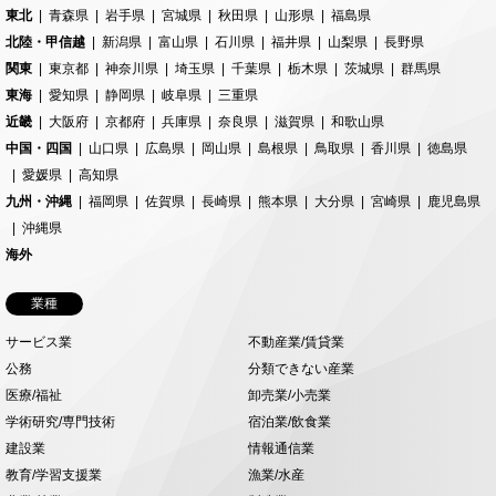
東北
青森県
岩手県
宮城県
秋田県
山形県
福島県
北陸・甲信越
新潟県
富山県
石川県
福井県
山梨県
長野県
関東
東京都
神奈川県
埼玉県
千葉県
栃木県
茨城県
群馬県
東海
愛知県
静岡県
岐阜県
三重県
近畿
大阪府
京都府
兵庫県
奈良県
滋賀県
和歌山県
中国・四国
山口県
広島県
岡山県
島根県
鳥取県
香川県
徳島県
愛媛県
高知県
九州・沖縄
福岡県
佐賀県
長崎県
熊本県
大分県
宮崎県
鹿児島県
沖縄県
海外
業種
サービス業
不動産業/賃貸業
公務
分類できない産業
医療/福祉
卸売業/小売業
学術研究/専門技術
宿泊業/飲食業
建設業
情報通信業
教育/学習支援業
漁業/水産