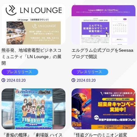
熊谷発、地域密着型ビジネスコ
エルグラム公式ブログをSeesaa
ミュニティ「LN Lounge」の展
ブログで開設
開
プレスリリース
プレスリリース
2024.03.20
2024.03.20
『蒼焔の艦隊』「劇場版 ハイス
『怪盗グルーのミニオン超変