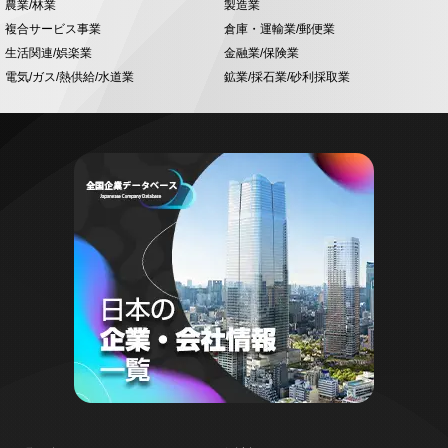
農業/林業
製造業
複合サービス事業
倉庫・運輸業/郵便業
生活関連/娯楽業
金融業/保険業
電気/ガス/熱供給/水道業
鉱業/採石業/砂利採取業