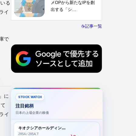
メOPから新たなIPを創
ている
出する「シ…
ライ
☕記事一覧
庫で
」に
STOCK WATCH
して
注目銘柄
日本の上場企業の株価
ライ
キオクシアホールディングス株式会社
285A / 285A.T