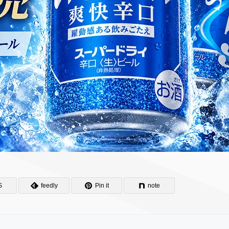
S
feedly
Pin it
note