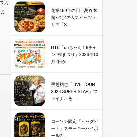
スカ
創業150年の四十萬谷本
いま
舗×金沢の人気ピッツェ
リア「S…
HTB「onちゃん！6チャ
ン!!秋まつり」2026年10
月2日か…
手越祐也「LIVE TOUR
2026 SUPER STAR」フ
ァイナルを…
ローソン限定「ビッグピ
ート」スモーキーハイボ
ール2…