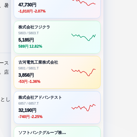
47,730円
、暑
-1,010円 -2.07%
株式会社フジクラ
5803 / 5803.T
5,185円
589円 12.82%
ース
古河電気工業株式会社
5801 / 5801.T
。店
3,856円
-53円 -1.36%
株式会社アドバンテスト
品とし
6857 / 6857.T
32,190円
-740円 -2.25%
ソフトバンクグループ株式会社