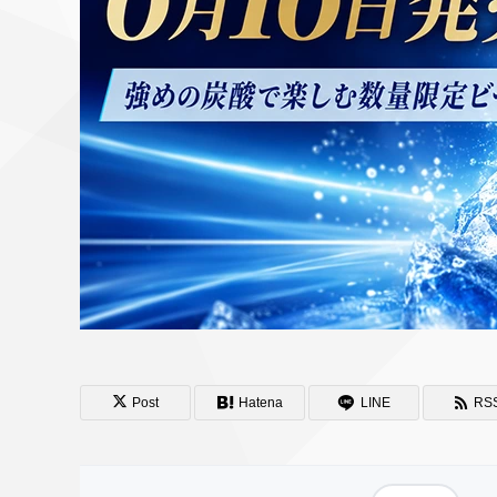
Post
Hatena
LINE
RS