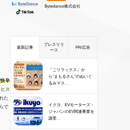
Bytedance株式会社
プレスリリ
最新記事
PR/広告
ース
「ごリラックス」か
ら“まもるさん”のぬいぐ
爽快辛
るみマス…
サヒス
れた
イクヨ、EVモーターズ・
らで
ジャパンのEV関連事業を
譲受…