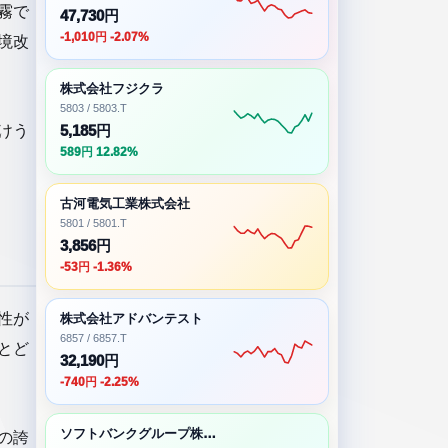
霧で
47,730円
-1,010円 -2.07%
境改
株式会社フジクラ
5803 / 5803.T
けう
5,185円
589円 12.82%
古河電気工業株式会社
5801 / 5801.T
3,856円
-53円 -1.36%
性が
株式会社アドバンテスト
6857 / 6857.T
とど
32,190円
-740円 -2.25%
ソフトバンクグループ株式会社
の誇