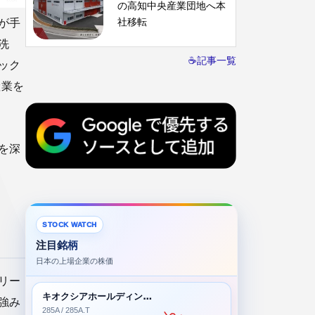
の高知中央産業団地へ本
社移転
が手
洗
☕記事一覧
ック
産業を
を深
STOCK WATCH
注目銘柄
日本の上場企業の株価
リー
キオクシアホールディングス株式会社
強み
285A / 285A.T