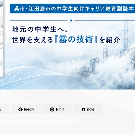
S
feedly
Pin it
note