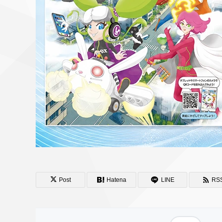
Post
Hatena
LINE
RS