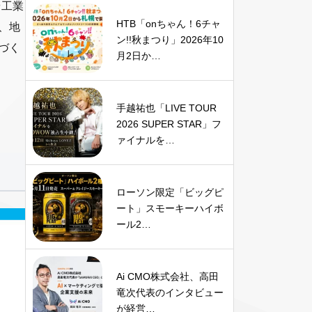
や工業
HTB「onちゃん！6チャ
、地
ン!!秋まつり」2026年10
づく
月2日か…
手越祐也「LIVE TOUR
2026 SUPER STAR」フ
ァイナルを…
ローソン限定「ビッグピ
ート」スモーキーハイボ
ール2…
Ai CMO株式会社、高田
竜次代表のインタビュー
が経営…