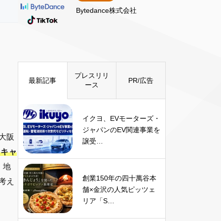
Bytedance株式会社
プレスリリ
最新記事
PR/広告
ース
イクヨ、EVモーターズ・
ジャパンのEV関連事業を
大阪
譲受…
たキャ
、地
創業150年の四十萬谷本
考え
舗×金沢の人気ピッツェ
リア「S…