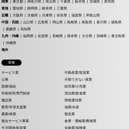
関東
東京都
神奈川県
埼玉県
千葉県
栃木県
茨城県
群馬県
東海
愛知県
静岡県
岐阜県
三重県
近畿
大阪府
京都府
兵庫県
奈良県
滋賀県
和歌山県
中国・四国
山口県
広島県
岡山県
島根県
鳥取県
香川県
徳島県
愛媛県
高知県
九州・沖縄
福岡県
佐賀県
長崎県
熊本県
大分県
宮崎県
鹿児島県
沖縄県
海外
業種
サービス業
不動産業/賃貸業
公務
分類できない産業
医療/福祉
卸売業/小売業
学術研究/専門技術
宿泊業/飲食業
建設業
情報通信業
教育/学習支援業
漁業/水産
農業/林業
製造業
複合サービス事業
倉庫・運輸業/郵便業
生活関連/娯楽業
金融業/保険業