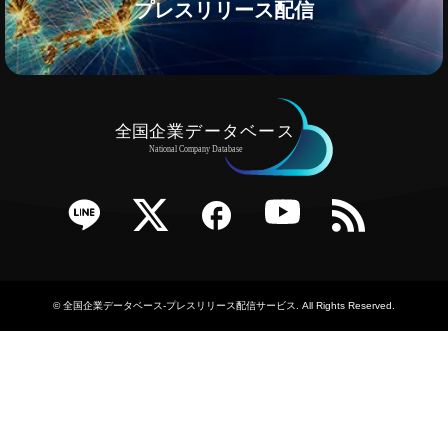
プレスリリース配信
e
Twitter
Facebook
YouTube
RSS
©
全国企業データベース-プレスリリース配信サービス
. All Rights Reserved.