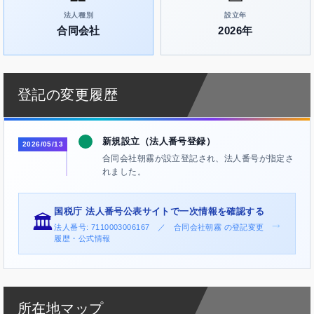
法人種別
設立年
合同会社
2026年
登記の変更履歴
新規設立（法人番号登録）
2026/05/13
合同会社朝霧が設立登記され、法人番号が指定さ
れました。
国税庁 法人番号公表サイトで一次情報を確認する
🏛️
→
法人番号: 7110003006167 ／ 合同会社朝霧 の登記変更
履歴・公式情報
所在地マップ