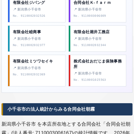
有限会社ジパング
合同会社Ｋ‐ｆａｒｍ
📍 新潟県小千谷市
📍 新潟県小千谷市
No. 9110002032526
No. 9110003006009
有限会社睦商事
有限会社堀井工務店
📍 新潟県小千谷市
📍 新潟県小千谷市
No. 9110002032377
No. 9110002032344
有限会社ミツワセイキ
株式会社おだじま保険事務
所
📍 新潟県小千谷市
📍 新潟県小千谷市
No. 9110002032369
No. 9110001025563
小千谷市の法人統計からみる合同会社朝霧
新潟県小千谷市 を本店所在地とする合同会社「合同会社朝
霧」(法人番号: 7110003006167)の統計情報です。 2026年