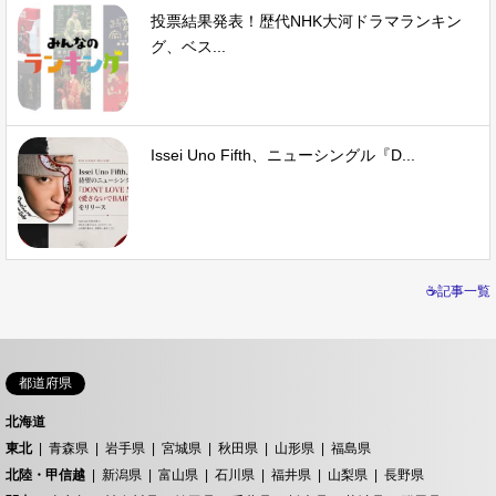
投票結果発表！歴代NHK大河ドラマランキン
グ、ベス...
Issei Uno Fifth、ニューシングル『D...
☕記事一覧
都道府県
北海道
東北
青森県
岩手県
宮城県
秋田県
山形県
福島県
北陸・甲信越
新潟県
富山県
石川県
福井県
山梨県
長野県