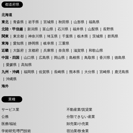
都道府県
北海道
東北
青森県
岩手県
宮城県
秋田県
山形県
福島県
北陸・甲信越
新潟県
富山県
石川県
福井県
山梨県
長野県
関東
東京都
神奈川県
埼玉県
千葉県
栃木県
茨城県
群馬県
東海
愛知県
静岡県
岐阜県
三重県
近畿
大阪府
京都府
兵庫県
奈良県
滋賀県
和歌山県
中国・四国
山口県
広島県
岡山県
島根県
鳥取県
香川県
徳島県
愛媛県
高知県
九州・沖縄
福岡県
佐賀県
長崎県
熊本県
大分県
宮崎県
鹿児島県
沖縄県
海外
業種
サービス業
不動産業/賃貸業
公務
分類できない産業
医療/福祉
卸売業/小売業
学術研究/専門技術
宿泊業/飲食業