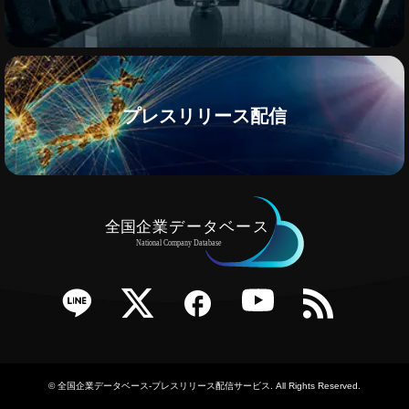
プレスリリース配信
e
Twitter
Facebook
YouTube
RSS
©
全国企業データベース-プレスリリース配信サービス
. All Rights Reserved.