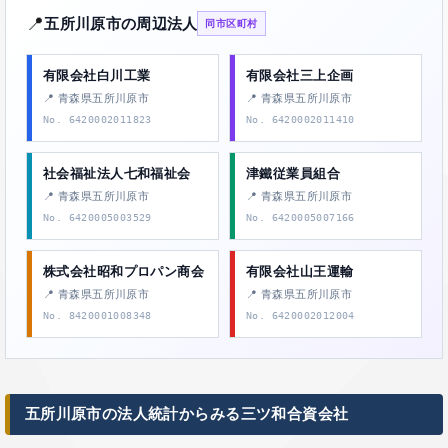
📍
五所川原市の周辺法人
同市区町村
有限会社白川工業
有限会社三上企画
📍 青森県五所川原市
📍 青森県五所川原市
No. 6420002011823
No. 6420002011410
社会福祉法人七和福祉会
津鐵従業員組合
📍 青森県五所川原市
📍 青森県五所川原市
No. 6420005003529
No. 6420005007166
株式会社昭和プロパン商会
有限会社山王運輸
📍 青森県五所川原市
📍 青森県五所川原市
No. 8420001008348
No. 6420002012004
五所川原市の法人統計からみる三ツ和合資会社