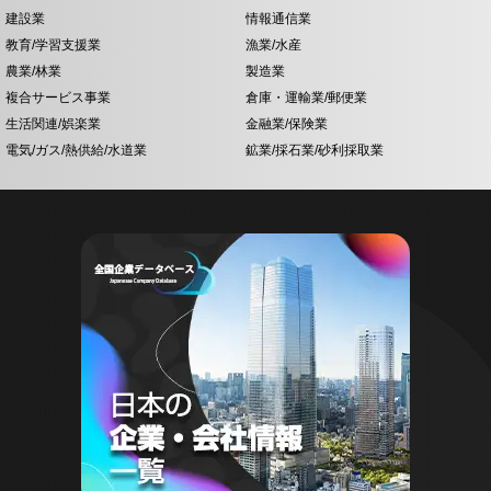
建設業
情報通信業
教育/学習支援業
漁業/水産
農業/林業
製造業
複合サービス事業
倉庫・運輸業/郵便業
生活関連/娯楽業
金融業/保険業
電気/ガス/熱供給/水道業
鉱業/採石業/砂利採取業