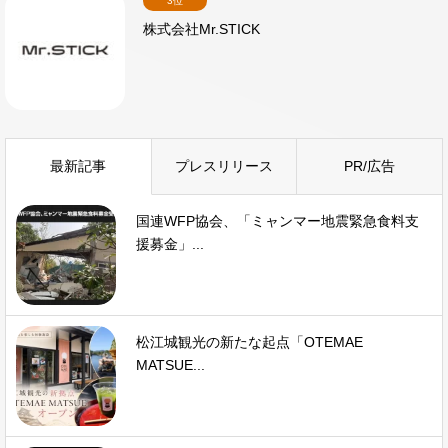
3位
株式会社Mr.STICK
最新記事
プレスリリース
PR/広告
国連WFP協会、「ミャンマー地震緊急食料支
援募金」...
松江城観光の新たな起点「OTEMAE
MATSUE...