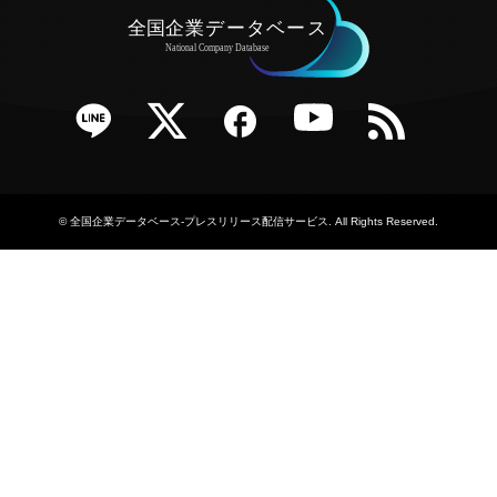
e
Twitter
Facebook
YouTube
RSS
©
全国企業データベース-プレスリリース配信サービス
. All Rights Reserved.