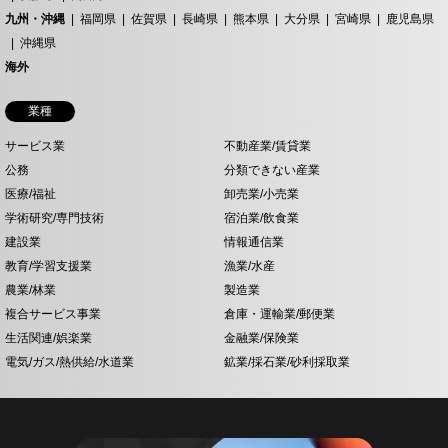
九州・沖縄
福岡県
佐賀県
長崎県
熊本県
大分県
宮崎県
鹿児島県
沖縄県
海外
業種
サービス業
不動産業/賃貸業
公務
分類できない産業
医療/福祉
卸売業/小売業
学術研究/専門技術
宿泊業/飲食業
建設業
情報通信業
教育/学習支援業
漁業/水産
農業/林業
製造業
複合サービス事業
倉庫・運輸業/郵便業
生活関連/娯楽業
金融業/保険業
電気/ガス/熱供給/水道業
鉱業/採石業/砂利採取業