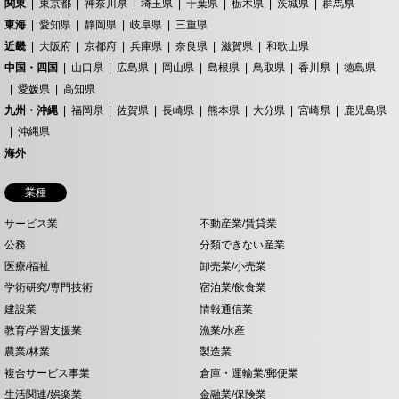
関東
東京都
神奈川県
埼玉県
千葉県
栃木県
茨城県
群馬県
東海
愛知県
静岡県
岐阜県
三重県
近畿
大阪府
京都府
兵庫県
奈良県
滋賀県
和歌山県
中国・四国
山口県
広島県
岡山県
島根県
鳥取県
香川県
徳島県
愛媛県
高知県
九州・沖縄
福岡県
佐賀県
長崎県
熊本県
大分県
宮崎県
鹿児島県
沖縄県
海外
業種
サービス業
不動産業/賃貸業
公務
分類できない産業
医療/福祉
卸売業/小売業
学術研究/専門技術
宿泊業/飲食業
建設業
情報通信業
教育/学習支援業
漁業/水産
農業/林業
製造業
複合サービス事業
倉庫・運輸業/郵便業
生活関連/娯楽業
金融業/保険業