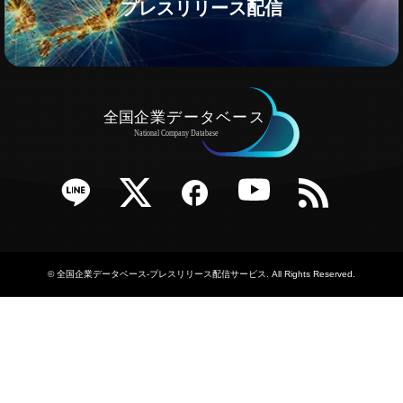
プレスリリース配信
e
Twitter
Facebook
YouTube
RSS
©
全国企業データベース-プレスリリース配信サービス
. All Rights Reserved.