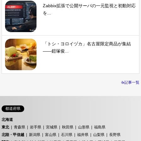
Zabbix拡張で公開サーバの一元監視と初動対応
を...
「トシ・ヨロイヅカ」名古屋限定商品が集結
――鎧塚俊...
☕記事一覧
都道府県
北海道
東北
青森県
岩手県
宮城県
秋田県
山形県
福島県
北陸・甲信越
新潟県
富山県
石川県
福井県
山梨県
長野県