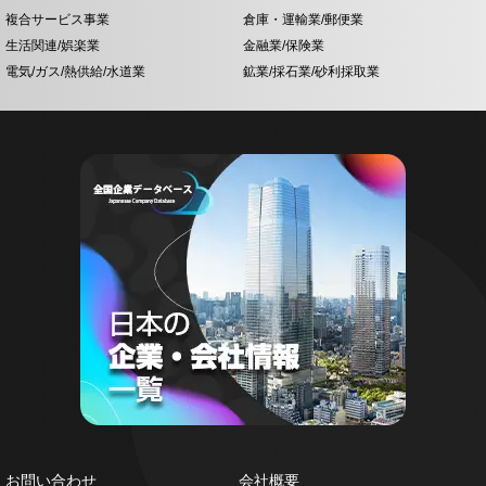
複合サービス事業
倉庫・運輸業/郵便業
生活関連/娯楽業
金融業/保険業
電気/ガス/熱供給/水道業
鉱業/採石業/砂利採取業
お問い合わせ
会社概要