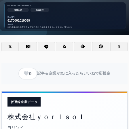
0
記事＆企業が気に入ったらいいねで応援👍
仮登録企業データ
株式会社ｙｏｒＩｓｏＩ
ヨリソイ