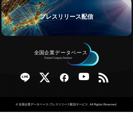
プレスリリース配信
e
Twitter
Facebook
YouTube
RSS
©
全国企業データベース-プレスリリース配信サービス
. All Rights Reserved.