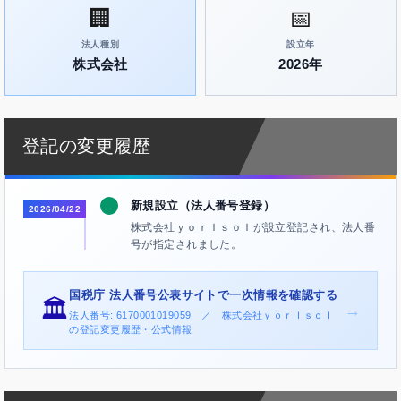
🏢
📅
法人種別
設立年
株式会社
2026年
登記の変更履歴
新規設立（法人番号登録）
2026/04/22
株式会社ｙｏｒＩｓｏＩが設立登記され、法人番
号が指定されました。
国税庁 法人番号公表サイトで一次情報を確認する
🏛️
→
法人番号: 6170001019059 ／ 株式会社ｙｏｒＩｓｏＩ
の登記変更履歴・公式情報