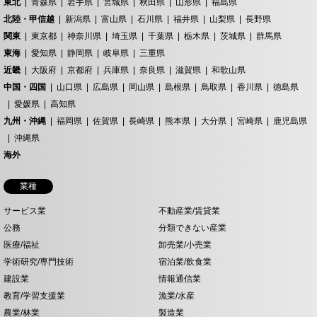
東北
青森県
岩手県
宮城県
秋田県
山形県
福島県
北陸・甲信越
新潟県
富山県
石川県
福井県
山梨県
長野県
関東
東京都
神奈川県
埼玉県
千葉県
栃木県
茨城県
群馬県
東海
愛知県
静岡県
岐阜県
三重県
近畿
大阪府
京都府
兵庫県
奈良県
滋賀県
和歌山県
中国・四国
山口県
広島県
岡山県
島根県
鳥取県
香川県
徳島県
愛媛県
高知県
九州・沖縄
福岡県
佐賀県
長崎県
熊本県
大分県
宮崎県
鹿児島県
沖縄県
海外
業種
サービス業
不動産業/賃貸業
公務
分類できない産業
医療/福祉
卸売業/小売業
学術研究/専門技術
宿泊業/飲食業
建設業
情報通信業
教育/学習支援業
漁業/水産
農業/林業
製造業