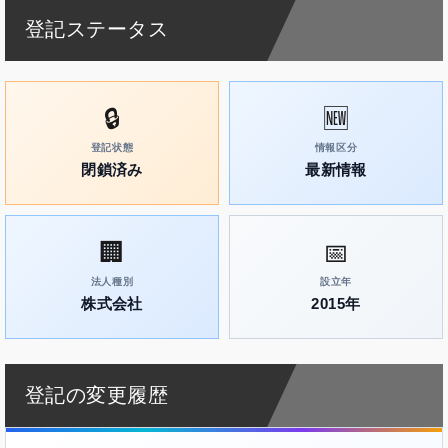
登記ステータス
🔒
🆕
登記状態
情報区分
閉鎖済み
最新情報
🏢
📅
法人種別
設立年
株式会社
2015年
登記の変更履歴