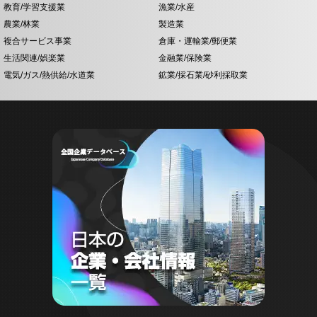
教育/学習支援業
漁業/水産
農業/林業
製造業
複合サービス事業
倉庫・運輸業/郵便業
生活関連/娯楽業
金融業/保険業
電気/ガス/熱供給/水道業
鉱業/採石業/砂利採取業