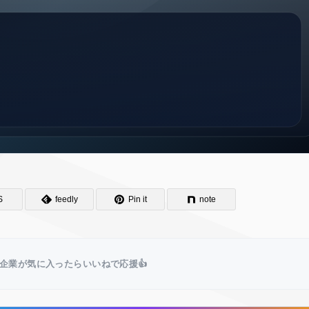
S
feedly
Pin it
note
企業が気に入ったらいいねで応援👍