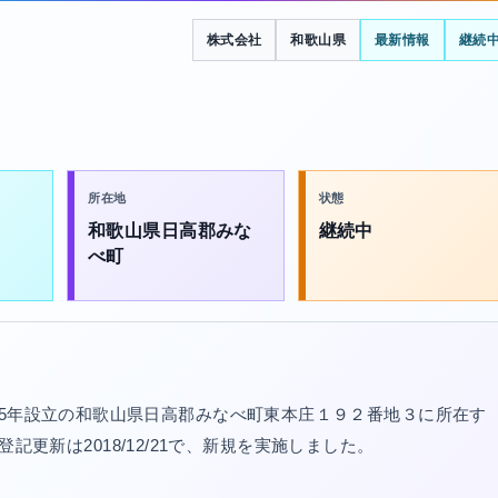
株式会社
和歌山県
最新情報
継続
所在地
状態
和歌山県日高郡みな
継続中
べ町
15年設立の和歌山県日高郡みなべ町東本庄１９２番地３に所在す
最終登記更新は2018/12/21で、新規を実施しました。
。