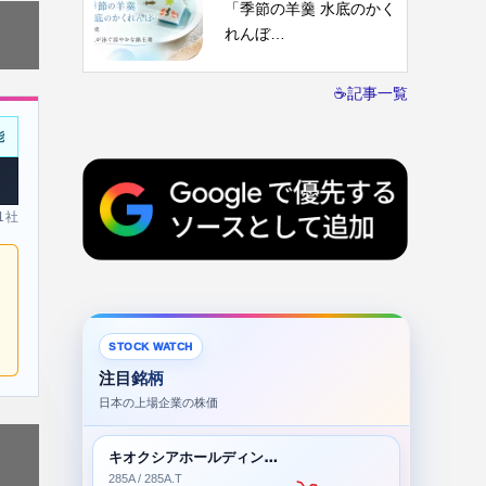
「季節の羊羹 水底のかく
れんぼ…
☕記事一覧
能
 1社
STOCK WATCH
注目銘柄
日本の上場企業の株価
キオクシアホールディングス株式会社
285A / 285A.T