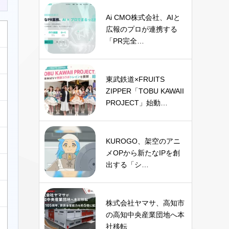
Ai CMO株式会社、AIと
広報のプロが連携する
「PR完全…
東武鉄道×FRUITS
ZIPPER「TOBU KAWAII
PROJECT」始動…
KUROGO、架空のアニ
メOPから新たなIPを創
出する「シ…
株式会社ヤマサ、高知市
の高知中央産業団地へ本
社移転