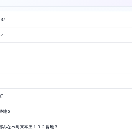
787
ン
町
番地３
郡みなべ町東本庄１９２番地３