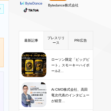
Bytedance株式会社
中
プレスリリ
最新記事
PR/広告
ース
ローソン限定「ビッグピ
ート」スモーキーハイボ
ール2…
Ai CMO株式会社、高田
竜次代表のインタビュー
が経営…