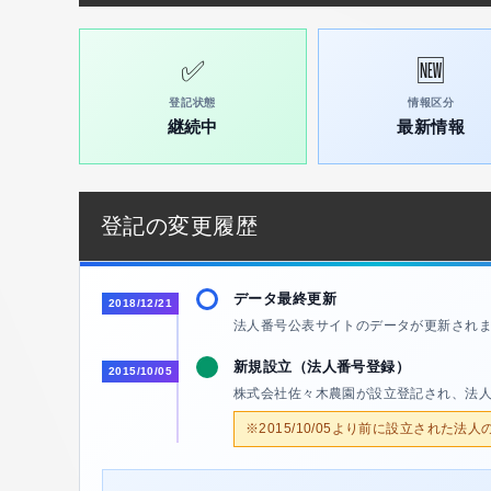
✅
🆕
登記状態
情報区分
継続中
最新情報
登記の変更履歴
データ最終更新
2018/12/21
法人番号公表サイトのデータが更新され
新規設立（法人番号登録）
2015/10/05
株式会社佐々木農園が設立登記され、法
※2015/10/05より前に設立された法