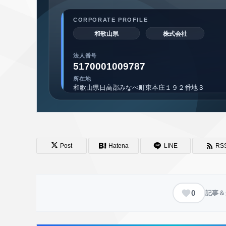
Post
Hatena
LINE
RS
0
記事＆