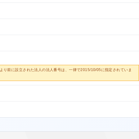
0/05より前に設立された法人の法人番号は、一律で2015/10/05に指定されていま