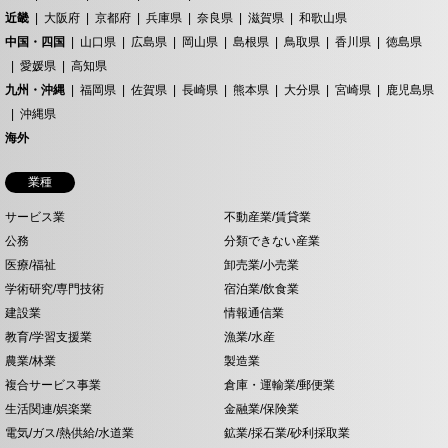
近畿
大阪府
京都府
兵庫県
奈良県
滋賀県
和歌山県
中国・四国
山口県
広島県
岡山県
島根県
鳥取県
香川県
徳島県
愛媛県
高知県
九州・沖縄
福岡県
佐賀県
長崎県
熊本県
大分県
宮崎県
鹿児島県
沖縄県
海外
業種
サービス業
不動産業/賃貸業
公務
分類できない産業
医療/福祉
卸売業/小売業
学術研究/専門技術
宿泊業/飲食業
建設業
情報通信業
教育/学習支援業
漁業/水産
農業/林業
製造業
複合サービス事業
倉庫・運輸業/郵便業
生活関連/娯楽業
金融業/保険業
電気/ガス/熱供給/水道業
鉱業/採石業/砂利採取業