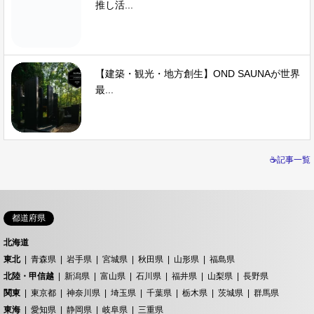
推し活...
【建築・観光・地方創生】OND SAUNAが世界
最...
☕記事一覧
都道府県
北海道
東北
青森県
岩手県
宮城県
秋田県
山形県
福島県
北陸・甲信越
新潟県
富山県
石川県
福井県
山梨県
長野県
関東
東京都
神奈川県
埼玉県
千葉県
栃木県
茨城県
群馬県
東海
愛知県
静岡県
岐阜県
三重県