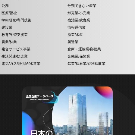
公務
分類できない産業
医療/福祉
卸売業/小売業
学術研究/専門技術
宿泊業/飲食業
建設業
情報通信業
教育/学習支援業
漁業/水産
農業/林業
製造業
複合サービス事業
倉庫・運輸業/郵便業
生活関連/娯楽業
金融業/保険業
電気/ガス/熱供給/水道業
鉱業/採石業/砂利採取業