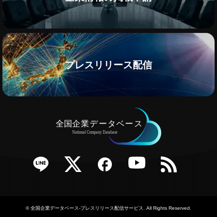
プレスリリース配信
e
Twitter
Facebook
YouTube
RSS
©
全国企業データベース-プレスリリース配信サービス
. All Rights Reserved.