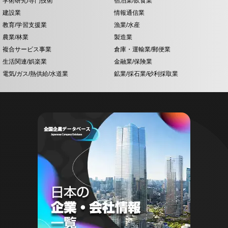
学術研究/専門技術
宿泊業/飲食業
建設業
情報通信業
教育/学習支援業
漁業/水産
農業/林業
製造業
複合サービス事業
倉庫・運輸業/郵便業
生活関連/娯楽業
金融業/保険業
電気/ガス/熱供給/水道業
鉱業/採石業/砂利採取業