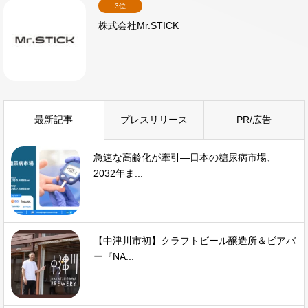
3位
株式会社Mr.STICK
最新記事
プレスリリース
PR/広告
急速な高齢化が牽引—日本の糖尿病市場、
2032年ま...
【中津川市初】クラフトビール醸造所＆ビアバ
ー『NA...