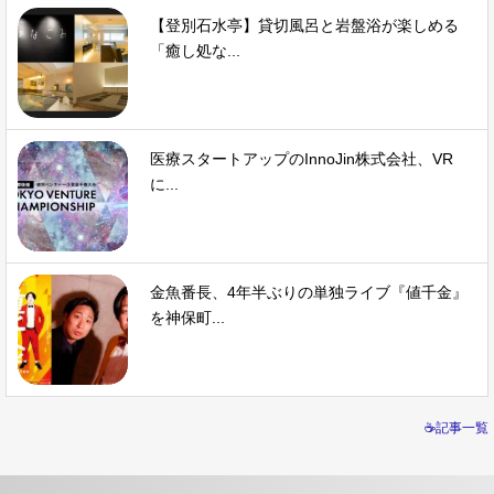
【登別石水亭】貸切風呂と岩盤浴が楽しめる
「癒し処な...
医療スタートアップのInnoJin株式会社、VR
に...
金魚番長、4年半ぶりの単独ライブ『値千金』
を神保町...
☕記事一覧