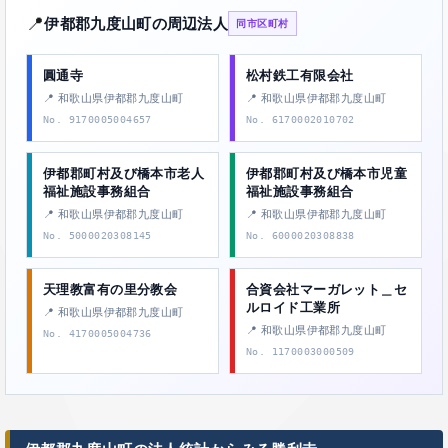
📍
伊都郡九度山町の周辺法人
同市区町村
圓通寺
松村鉄工有限会社
📍 和歌山県伊都郡九度山町
📍 和歌山県伊都郡九度山町
No. 9170005004657
No. 6170002010702
伊都郡町村及び橋本市老人
伊都郡町村及び橋本市児童
福祉施設事務組合
福祉施設事務組合
📍 和歌山県伊都郡九度山町
📍 和歌山県伊都郡九度山町
No. 5000020308145
No. 6000020308838
天理教富有の里分教会
合資会社マーガレット＿セ
ルロイド工業所
📍 和歌山県伊都郡九度山町
📍 和歌山県伊都郡九度山町
No. 4170005004736
No. 1170003000509