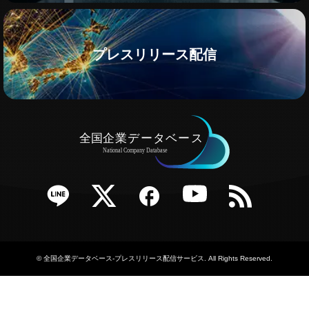
プレスリリース配信
e
Twitter
Facebook
YouTube
RSS
©
全国企業データベース-プレスリリース配信サービス
. All Rights Reserved.