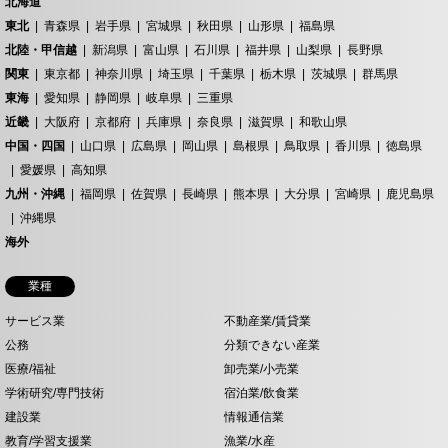
北海道
東北
青森県
岩手県
宮城県
秋田県
山形県
福島県
北陸・甲信越
新潟県
富山県
石川県
福井県
山梨県
長野県
関東
東京都
神奈川県
埼玉県
千葉県
栃木県
茨城県
群馬県
東海
愛知県
静岡県
岐阜県
三重県
近畿
大阪府
京都府
兵庫県
奈良県
滋賀県
和歌山県
中国・四国
山口県
広島県
岡山県
島根県
鳥取県
香川県
徳島県
愛媛県
高知県
九州・沖縄
福岡県
佐賀県
長崎県
熊本県
大分県
宮崎県
鹿児島県
沖縄県
海外
業種
サービス業
不動産業/賃貸業
公務
分類できない産業
医療/福祉
卸売業/小売業
学術研究/専門技術
宿泊業/飲食業
建設業
情報通信業
教育/学習支援業
漁業/水産