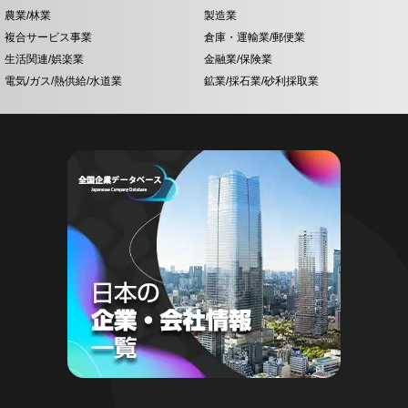
農業/林業
製造業
複合サービス事業
倉庫・運輸業/郵便業
生活関連/娯楽業
金融業/保険業
電気/ガス/熱供給/水道業
鉱業/採石業/砂利採取業