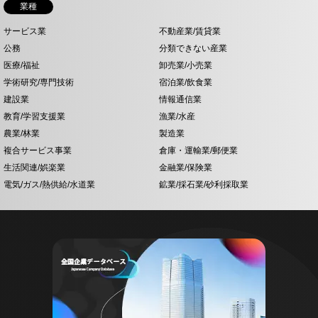
業種
サービス業
不動産業/賃貸業
公務
分類できない産業
医療/福祉
卸売業/小売業
学術研究/専門技術
宿泊業/飲食業
建設業
情報通信業
教育/学習支援業
漁業/水産
農業/林業
製造業
複合サービス事業
倉庫・運輸業/郵便業
生活関連/娯楽業
金融業/保険業
電気/ガス/熱供給/水道業
鉱業/採石業/砂利採取業