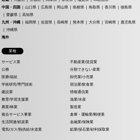
中国・四国
山口県
広島県
岡山県
島根県
鳥取県
香川県
徳島県
愛媛県
高知県
九州・沖縄
福岡県
佐賀県
長崎県
熊本県
大分県
宮崎県
鹿児島県
沖縄県
海外
業種
サービス業
不動産業/賃貸業
公務
分類できない産業
医療/福祉
卸売業/小売業
学術研究/専門技術
宿泊業/飲食業
建設業
情報通信業
教育/学習支援業
漁業/水産
農業/林業
製造業
複合サービス事業
倉庫・運輸業/郵便業
生活関連/娯楽業
金融業/保険業
電気/ガス/熱供給/水道業
鉱業/採石業/砂利採取業