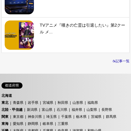
TVアニメ『嘆きの亡霊は引退したい』第2クー
ル メ...
☕記事一覧
都道府県
北海道
東北
青森県
岩手県
宮城県
秋田県
山形県
福島県
北陸・甲信越
新潟県
富山県
石川県
福井県
山梨県
長野県
関東
東京都
神奈川県
埼玉県
千葉県
栃木県
茨城県
群馬県
東海
愛知県
静岡県
岐阜県
三重県
近畿
大阪府
京都府
兵庫県
奈良県
滋賀県
和歌山県