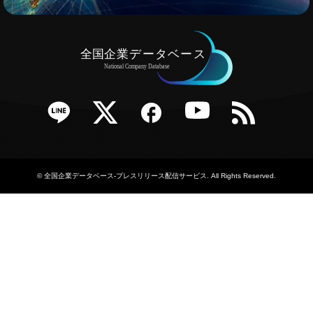
e
Twitter
Facebook
YouTube
RSS
©
全国企業データベース-プレスリリース配信サービス
. All Rights Reserved.