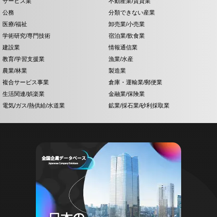
サービス業
不動産業/賃貸業
公務
分類できない産業
医療/福祉
卸売業/小売業
学術研究/専門技術
宿泊業/飲食業
建設業
情報通信業
教育/学習支援業
漁業/水産
農業/林業
製造業
複合サービス事業
倉庫・運輸業/郵便業
生活関連/娯楽業
金融業/保険業
電気/ガス/熱供給/水道業
鉱業/採石業/砂利採取業