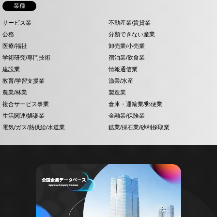
業種
サービス業
不動産業/賃貸業
公務
分類できない産業
医療/福祉
卸売業/小売業
学術研究/専門技術
宿泊業/飲食業
建設業
情報通信業
教育/学習支援業
漁業/水産
農業/林業
製造業
複合サービス事業
倉庫・運輸業/郵便業
生活関連/娯楽業
金融業/保険業
電気/ガス/熱供給/水道業
鉱業/採石業/砂利採取業