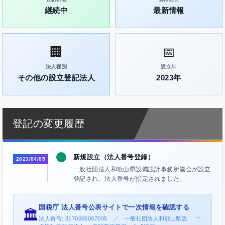
継続中
最新情報
🏢
📅
法人種別
設立年
その他の設立登記法人
2023年
登記の変更履歴
新規設立（法人番号登録）
2023/04/05
一般社団法人和歌山県設備設計事務所協会が設立
登記され、法人番号が指定されました。
国税庁 法人番号公表サイトで一次情報を確認する
🏛️
→
法人番号: 3170005007005 ／ 一般社団法人和歌山県設