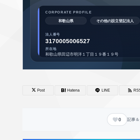
Post
Hatena
LINE
RS
0
記事＆