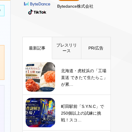
Bytedance株式会社
中
プレスリリ
最新記事
PR/広告
ース
北海道・虎杖浜の「工場
直送 できたて生たらこ」
が累…
町田駅前「S.Y.N.C」で
250個以上の試練に挑
戦！スコ…