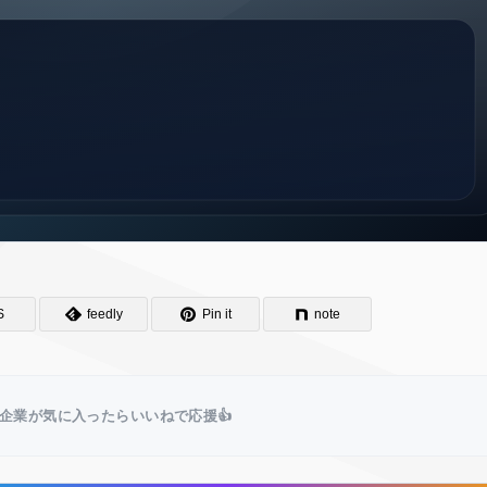
S
feedly
Pin it
note
企業が気に入ったらいいねで応援👍