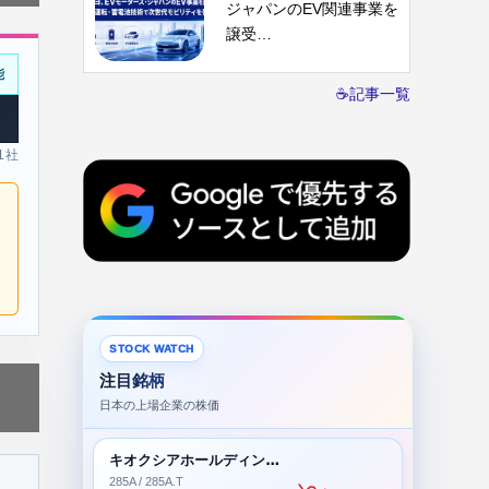
ジャパンのEV関連事業を
譲受…
能
☕記事一覧
 1社
STOCK WATCH
注目銘柄
日本の上場企業の株価
キオクシアホールディングス株式会社
285A / 285A.T