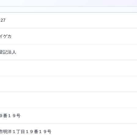
527
イゲカ
登記法人
９番１９号
市明洋１丁目１９番１９号