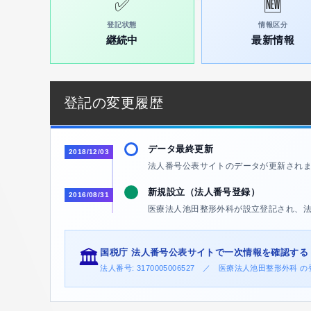
✅
🆕
登記状態
情報区分
継続中
最新情報
登記の変更履歴
データ最終更新
2018/12/03
法人番号公表サイトのデータが更新され
新規設立（法人番号登録）
2016/08/31
医療法人池田整形外科が設立登記され、
国税庁 法人番号公表サイトで一次情報を確認する
🏛️
法人番号: 3170005006527 ／ 医療法人池田整形外科