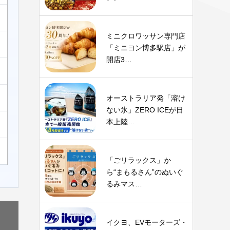
ミニクロワッサン専門店
「ミニヨン博多駅店」が
開店3…
オーストラリア発「溶け
ない氷」ZERO ICEが日
本上陸…
「ごリラックス」か
ら“まもるさん”のぬいぐ
るみマス…
イクヨ、EVモーターズ・