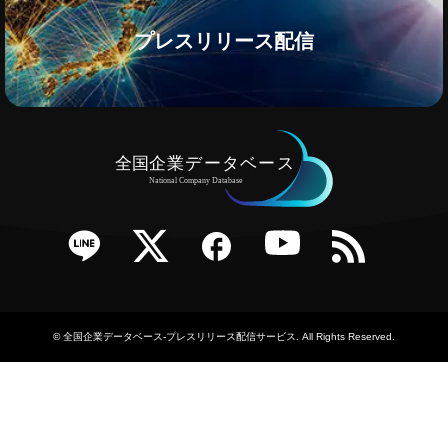
プレスリリース配信
e
Twitter
Facebook
YouTube
RSS
©
全国企業データベース-プレスリリース配信サービス
. All Rights Reserved.