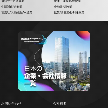
複合サービス事業
倉庫・運輸業/郵便業
生活関連/娯楽業
金融業/保険業
電気/ガス/熱供給/水道業
鉱業/採石業/砂利採取業
お問い合わせ
会社概要