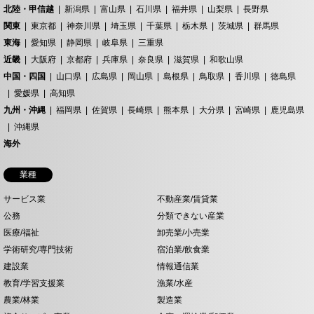
北陸・甲信越
新潟県
富山県
石川県
福井県
山梨県
長野県
関東
東京都
神奈川県
埼玉県
千葉県
栃木県
茨城県
群馬県
東海
愛知県
静岡県
岐阜県
三重県
近畿
大阪府
京都府
兵庫県
奈良県
滋賀県
和歌山県
中国・四国
山口県
広島県
岡山県
島根県
鳥取県
香川県
徳島県
愛媛県
高知県
九州・沖縄
福岡県
佐賀県
長崎県
熊本県
大分県
宮崎県
鹿児島県
沖縄県
海外
業種
サービス業
不動産業/賃貸業
公務
分類できない産業
医療/福祉
卸売業/小売業
学術研究/専門技術
宿泊業/飲食業
建設業
情報通信業
教育/学習支援業
漁業/水産
農業/林業
製造業