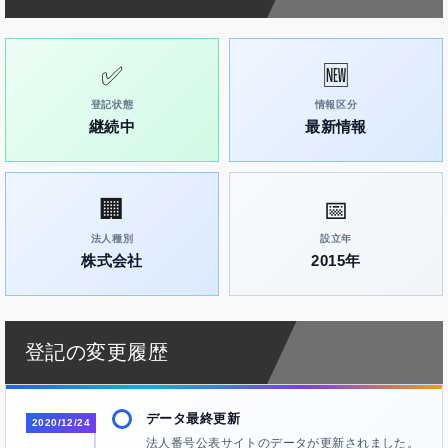
✅
🆕
登記状態
情報区分
継続中
最新情報
🏢
📅
法人種別
設立年
株式会社
2015年
登記の変更履歴
データ最終更新
2020/12/24
法人番号公表サイトのデータが更新されました。