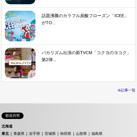
話題沸騰のカラフル炭酸フローズン「ICEE」
がTO...
バカリズム出演の新TVCM「コクヨのヨコク」
第2弾...
☕記事一覧
都道府県
北海道
東北
青森県
岩手県
宮城県
秋田県
山形県
福島県