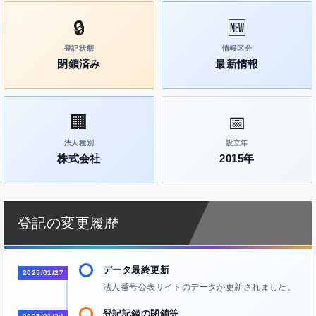
🔒
🆕
登記状態
情報区分
閉鎖済み
最新情報
🏢
📅
法人種別
設立年
株式会社
2015年
登記の変更履歴
データ最終更新
2025/01/27
法人番号公表サイトのデータが更新されました。
登記記録の閉鎖等