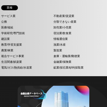
業種
サービス業
不動産業/賃貸業
公務
分類できない産業
医療/福祉
卸売業/小売業
学術研究/専門技術
宿泊業/飲食業
建設業
情報通信業
教育/学習支援業
漁業/水産
農業/林業
製造業
複合サービス事業
倉庫・運輸業/郵便業
生活関連/娯楽業
金融業/保険業
電気/ガス/熱供給/水道業
鉱業/採石業/砂利採取業