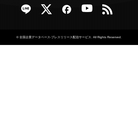
e
Twitter
Facebook
YouTube
RSS
©
全国企業データベース-プレスリリース配信サービス
. All Rights Reserved.