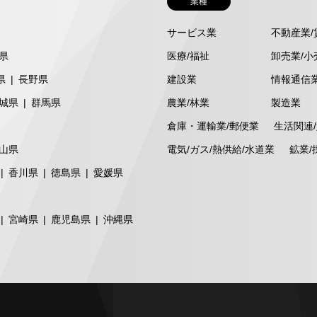
業種
サービス業
不動産業/
県
医療/福祉
卸売業/小
県
長野県
建設業
情報通信
城県
群馬県
農業/林業
製造業
倉庫・運輸業/郵便業
生活関連
山県
電気/ガス/熱供給/水道業
鉱業/
香川県
徳島県
愛媛県
宮崎県
鹿児島県
沖縄県