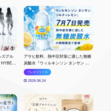
ルズグル
アサヒ飲料、熱中症対策に適した無糖
 HYBE
炭酸水『ウィルキンソン タンサン ソル
がける新世代
ティレモン』を7月7日より期間限定発
プレスリリース
BON
売
2026.06.24
題歌でプレ