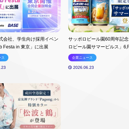
式会社、学生向け採用イベン
サッポロビール園60周年記
b Festa in 東京」に出展
ロビール園サマーピルス」6月
り数量限定発売
ース
企業ニュース
.23
2026.06.23