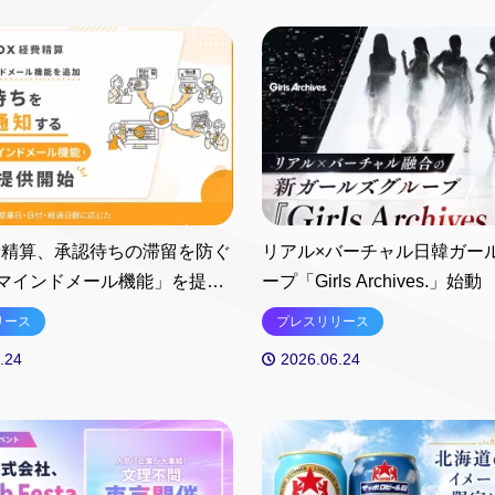
x経費精算、承認待ちの滞留を防ぐ
リアル×バーチャル日韓ガー
マインドメール機能」を提供
ープ「Girls Archives.」始動
NEBとINCS toenterが手
リース
プレスリリース
IPが、Netflix映画『THE RIB
.24
2026.06.24
HERO リボンヒーロー』主
デビュー