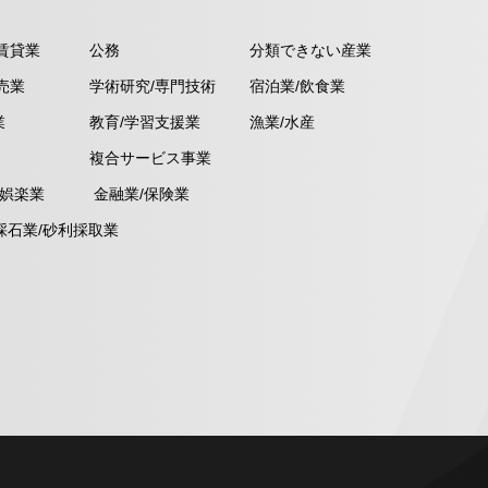
賃貸業
公務
分類できない産業
売業
学術研究/専門技術
宿泊業/飲食業
業
教育/学習支援業
漁業/水産
複合サービス事業
/娯楽業
金融業/保険業
採石業/砂利採取業