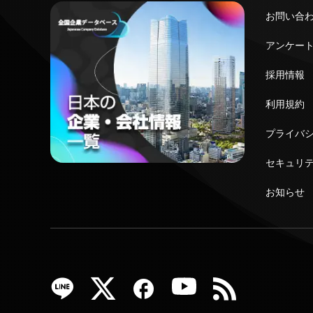
お問い合
アンケー
採用情報
利用規約
プライバ
セキュリ
お知らせ
acebook
YouTube
RSS