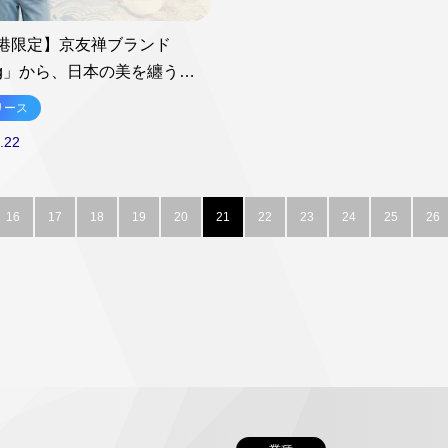
港限定】京友禅ブランド
ong」から、日本の美を纏う限定
松波と鶴』が登場
リース
.22
16
17
18
19
20
21
22
23
24
25
26