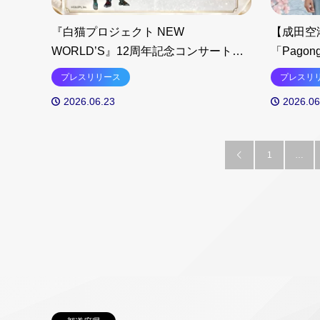
『白猫プロジェクト NEW
【成田空
WORLD’S』12周年記念コンサートの
「Pag
チケット一般販売がスタート 山崎寛
カラー『
プレスリリース
プレスリ
子さんの出演も決定
2026.06.23
2026.06
1
…
