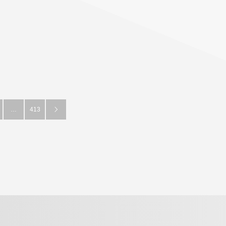
…
413
